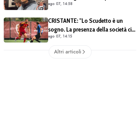
ago 07, 14:58
il miglior centrocampista. È il club
più grande in Italia"
CRISTANTE: "Lo Scudetto è un
sogno. La presenza della società ci
ago 07, 14:15
dà una spinta anche sul mercato"
(VIDEO)
Altri articoli