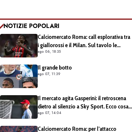
NOTIZIE POPOLARI
Calciomercato Roma: call esplorativa tra
i giallorossi e il Milan. Sul tavolo le
ago 06, 18:35
situazioni di Leao e Soulé
Il grande botto
ago 07, 11:39
Il mercato agita Gasperini: il retroscena
dietro al silenzio a Sky Sport. Ecco cosa
ago 07, 14:04
è emerso dal meeting con la proprietà
Calciomercato Roma: per l’attacco