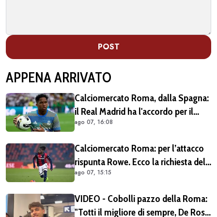
POST
APPENA ARRIVATO
Calciomercato Roma, dalla Spagna:
il Real Madrid ha l'accordo per il
ago 07, 16:08
prestito di Endrick in Premier League
Calciomercato Roma: per l’attacco
rispunta Rowe. Ecco la richiesta del
ago 07, 15:15
Bologna
VIDEO - Cobolli pazzo della Roma:
"Totti il migliore di sempre, De Rossi