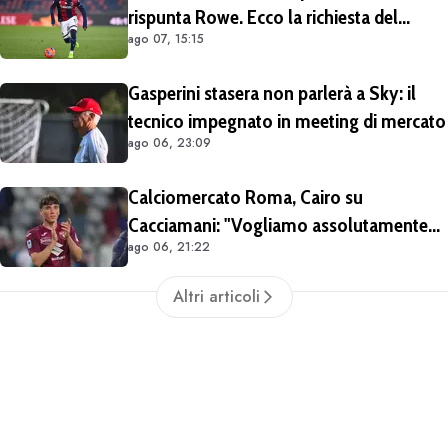
rispunta Rowe. Ecco la richiesta del
ago 07, 15:15
Bologna
Gasperini stasera non parlerà a Sky: il
tecnico impegnato in meeting di mercato
ago 06, 23:09
Calciomercato Roma, Cairo su
Cacciamani: "Vogliamo assolutamente
ago 06, 21:22
tenerlo". Distanza tra i club sulla
valutazione del giocatore
Altri articoli