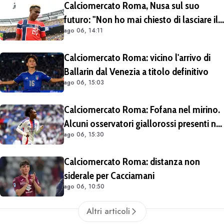
Calciomercato Roma, Nusa sul suo
futuro: "Non ho mai chiesto di lasciare il
ago 06, 14:11
Lipsia". Giallorossi ancora al lavoro
sull'operazione
Calciomercato Roma: vicino l'arrivo di
Ballarin dal Venezia a titolo definitivo
ago 06, 15:03
Calciomercato Roma: Fofana nel mirino.
Alcuni osservatori giallorossi presenti nel
ago 06, 15:30
match di Champions con il Lione
Calciomercato Roma: distanza non
siderale per Cacciamani
ago 06, 10:50
Altri articoli