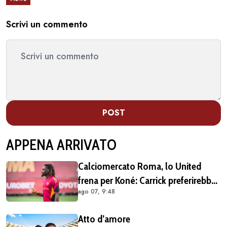
Scrivi un commento
POST
APPENA ARRIVATO
Calciomercato Roma, lo United
frena per Koné: Carrick preferirebbe
ago 07, 9:48
altri profili
Atto d’amore