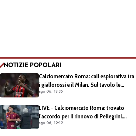
NOTIZIE POPOLARI
Calciomercato Roma: call esplorativa tra
i giallorossi e il Milan. Sul tavolo le
ago 06, 18:35
situazioni di Leao e Soulé
LIVE - Calciomercato Roma: trovato
l'accordo per il rinnovo di Pellegrini.
ago 06, 12:12
Prolungamento di un solo anno