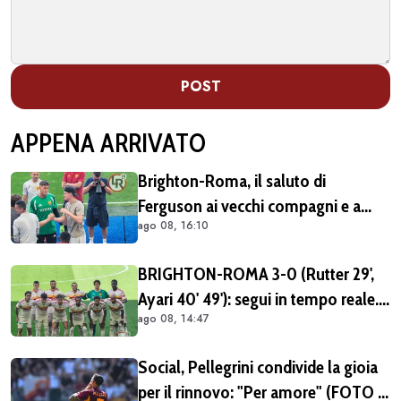
POST
APPENA ARRIVATO
Brighton-Roma, il saluto di
Ferguson ai vecchi compagni e a
ago 08, 16:10
Gasperini (FOTO e VIDEO)
BRIGHTON-ROMA 3-0 (Rutter 29',
Ayari 40' 49'): segui in tempo reale.
ago 08, 14:47
Ancora in gol il Brighton in avvio
ripresa (FOTO e VIDEO)
Social, Pellegrini condivide la gioia
per il rinnovo: "Per amore" (FOTO e