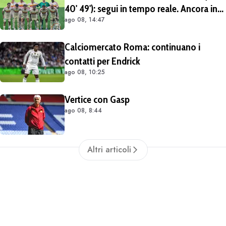
40' 49'): segui in tempo reale. Ancora in
ago 08, 14:47
gol il Brighton in avvio ripresa (FOTO e
VIDEO)
Calciomercato Roma: continuano i
contatti per Endrick
ago 08, 10:25
Vertice con Gasp
ago 08, 8:44
Altri articoli