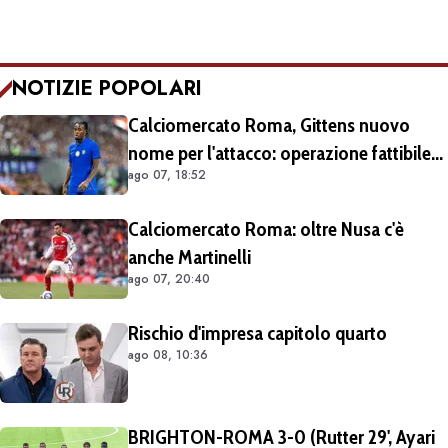
NOTIZIE POPOLARI
Calciomercato Roma, Gittens nuovo
nome per l'attacco: operazione fattibile
ago 07, 18:52
solo in prestito
Calciomercato Roma: oltre Nusa c'è
anche Martinelli
ago 07, 20:40
Rischio d'impresa capitolo quarto
ago 08, 10:36
BRIGHTON-ROMA 3-0 (Rutter 29', Ayari