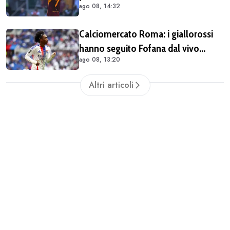
ago 08, 14:32
VIDEO)
Calciomercato Roma: i giallorossi
hanno seguito Fofana dal vivo
ago 08, 13:20
almeno in due occasioni. Costa
40/45 milioni
Altri articoli