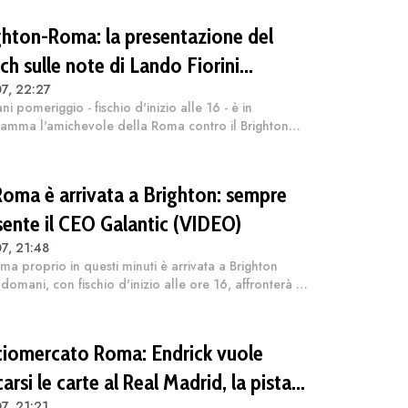
ghton-Roma: la presentazione del
ch sulle note di Lando Fiorini
7, 22:27
DEO)
i pomeriggio - fischio d'inizio alle 16 - è in
amma l'amichevole della Roma contro il Brighton
'arrivo dei giallorossi). E, i due club, hanno
pubblicato un video di presentazione. "Se...
Roma è arrivata a Brighton: sempre
sente il CEO Galantic (VIDEO)
7, 21:48
ma proprio in questi minuti è arrivata a Brighton
domani, con fischio d'inizio alle ore 16, affronterà i
ni di casa nell'amichevole che chiuderà il ritiro in
s. Insieme al gruppo...
ciomercato Roma: Endrick vuole
arsi le carte al Real Madrid, la pista
7, 21:21