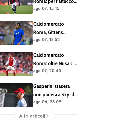
Roma: per l’attacco
ago 07, 15:15
rispunta Rowe. Ecco
la richiesta del
Calciomercato
Bologna
Roma, Gittens
ago 07, 18:52
nuovo nome per
l'attacco:
Calciomercato
operazione fattibile
Roma: oltre Nusa c'è
solo in prestito
ago 07, 20:40
anche Martinelli
Gasperini stasera
non parlerà a Sky: il
ago 06, 23:09
tecnico impegnato
in meeting di
Altri articoli
mercato