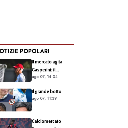
OTIZIE POPOLARI
Il mercato agita
Gasperini: il
ago 07, 14:04
retroscena dietro al
silenzio a Sky Sport.
Il grande botto
Ecco cosa è emerso
ago 07, 11:39
dal meeting con la
proprietà
Calciomercato