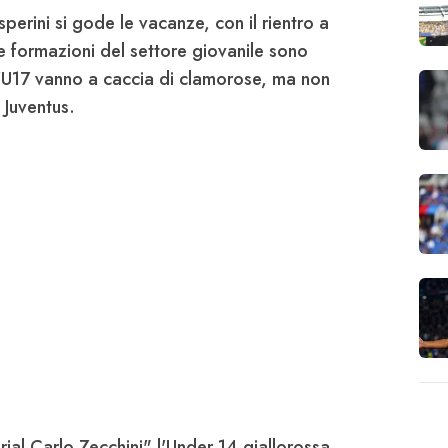
perini
si gode le vacanze, con il rientro a
une formazioni del settore giovanile sono
'U17 vanno a caccia di clamorose, ma non
 Juventus.
al Carlo Zecchini" l'Under 14 giallorossa