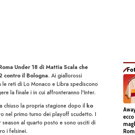
 Roma Under 18 di Mattia Scala che
Fo
 contro il Bologna
. Ai giallorossi
 le reti di Lo Monaco e Libra spediscono
re la finale i in cui affronteranno l'Inter.
ha chiuso la propria stagione dopo il
ko
Away
to nel primo turno dei playoff scudetto. I
ecco
r season al quarto posto e sono usciti di
magl
o i felsinei.
Roma