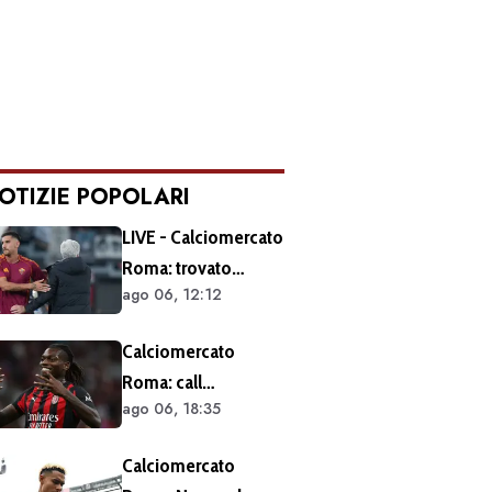
OTIZIE POPOLARI
LIVE - Calciomercato
Roma: trovato
ago 06, 12:12
l'accordo per il
rinnovo di Pellegrini.
Calciomercato
Prolungamento di
Roma: call
un solo anno
ago 06, 18:35
esplorativa tra i
giallorossi e il Milan.
Calciomercato
Sul tavolo le