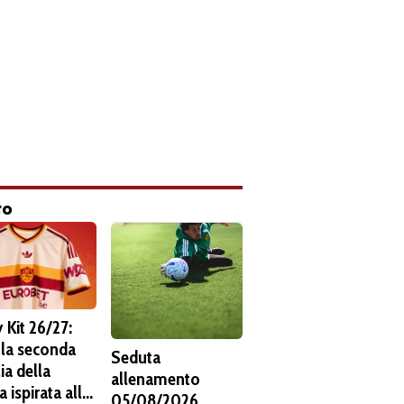
to
 Kit 26/27:
 la seconda
Seduta
ia della
allenamento
 ispirata alla
05/08/2026.