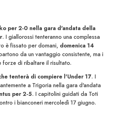
 ko per 2-0 nella gara d'andata della
r
. I giallorossi tenteranno una complessa
to è fissato per domani,
domenica 14
i partono da un vantaggio consistente, ma i
forze di ribaltare il risultato.
che tenterà di compiere l'Under 17
. I
esantemente a Trigoria nella gara d'andata
entus per 2-5
. I capitolini guidati da Toti
ntro i bianconeri mercoledì 17 giugno.