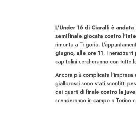
L'Under 16 di Ciaralli è andata
semifinale giocata contro l'Inte
rimonta a Trigoria. L'appuntamen
giugno, alle ore 11
. I nerazzurr
capitolini cercheranno con tutte le 
Ancora più complicata l'impresa
giallorossi sono stati sconfitti p
dei quarti di finale
contro la Juv
scenderanno in campo a Torino co