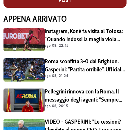
POST
APPENA ARRIVATO
Instagram, Konè fa visita al Tolosa:
"Quando indossi la maglia viola
ago 08, 22:45
diventi parte della famiglia. Era
importante tornare qui" (FOTO E
Roma sconfitta 3-0 dal Brighton.
VIDEO)
Gasperini: "Partita orribile". Ufficiale
ago 08, 21:24
il rinnovo di Pellegrini
Pellegrini rinnova con la Roma. Il
messaggio degli agenti: "Sempre
ago 08, 20:15
orgogliosi di essere al tuo fianco"
(FOTO)
VIDEO - GASPERINI: "Le cessioni?
Chiedete al nuovo CEO. Lui sa cosa