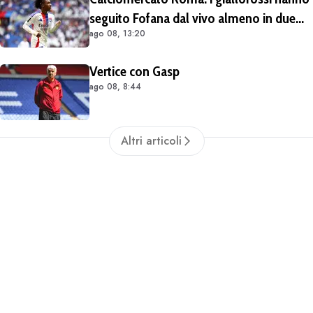
seguito Fofana dal vivo almeno in due
ago 08, 13:20
occasioni. Costa 40/45 milioni
Vertice con Gasp
ago 08, 8:44
Altri articoli