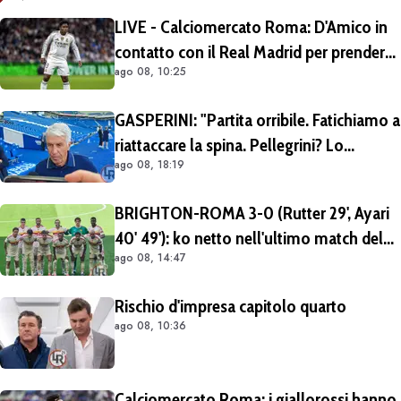
LIVE - Calciomercato Roma: D'Amico in
contatto con il Real Madrid per prendere
ago 08, 10:25
Endrick in prestito con diritto di riscatto.
Mezza Premier League sul brasiliano
GASPERINI: "Partita orribile. Fatichiamo a
riattaccare la spina. Pellegrini? Lo
ago 08, 18:19
rivedremo in campo tra un mese.
Cessioni? Chiedete al CEO"
BRIGHTON-ROMA 3-0 (Rutter 29', Ayari
40' 49'): ko netto nell'ultimo match del
ago 08, 14:47
tour britannico (FOTO e VIDEO)
Rischio d'impresa capitolo quarto
ago 08, 10:36
Calciomercato Roma: i giallorossi hanno