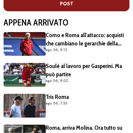
POST
APPENA ARRIVATO
Como e Roma all'attacco: acquisti
che cambiano le gerarchie della
ago 06, 8:13
Serie A
Soulé al lavoro per Gasperini. Ma
può partire
ago 06, 8:02
Tris Roma
ago 06, 7:55
Roma, arriva Molina. Ora tutto su