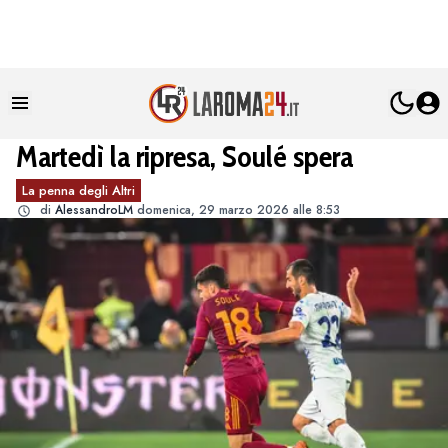
Martedì la ripresa, Soulé spera
La penna degli Altri
di
AlessandroLM
domenica, 29 marzo 2026 alle 8:53