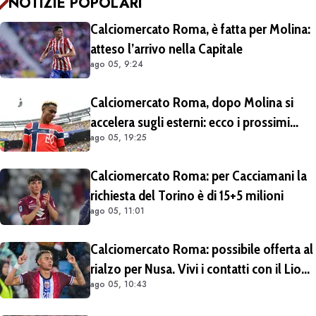
NOTIZIE POPOLARI
Calciomercato Roma, è fatta per Molina:
atteso l’arrivo nella Capitale
ago 05, 9:24
Calciomercato Roma, dopo Molina si
accelera sugli esterni: ecco i prossimi
ago 05, 19:25
obiettivi
Calciomercato Roma: per Cacciamani la
richiesta del Torino è di 15+5 milioni
ago 05, 11:01
Calciomercato Roma: possibile offerta al
rialzo per Nusa. Vivi i contatti con il Lione
ago 05, 10:43
per Fofana