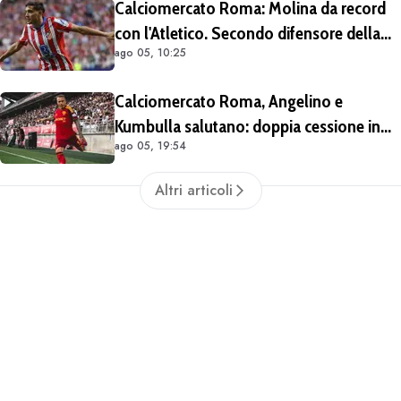
Calciomercato Roma: Molina da record
con l'Atletico. Secondo difensore della
ago 05, 10:25
Liga per gol e assist nelle ultime 4
stagioni
Calciomercato Roma, Angelino e
Kumbulla salutano: doppia cessione in
ago 05, 19:54
Spagna
Altri articoli