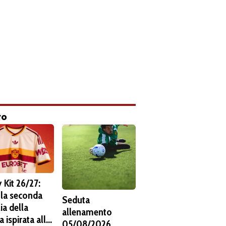
to
 Kit 26/27:
 la seconda
Seduta
ia della
allenamento
 ispirata alla
05/08/2026.