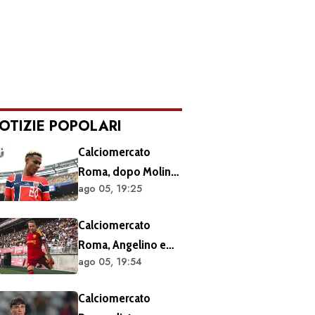
OTIZIE POPOLARI
Calciomercato
Roma, dopo Molina
ago 05, 19:25
si accelera sugli
esterni: ecco i
Calciomercato
prossimi obiettivi
Roma, Angelino e
ago 05, 19:54
Kumbulla salutano:
doppia cessione in
Calciomercato
Spagna