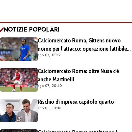
NOTIZIE POPOLARI
Calciomercato Roma, Gittens nuovo
nome per l'attacco: operazione fattibile
ago 07, 18:52
solo in prestito
Calciomercato Roma: oltre Nusa c'è
anche Martinelli
ago 07, 20:40
Rischio d'impresa capitolo quarto
ago 08, 10:36