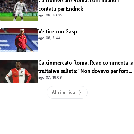
Calciomercato Roma: continuano i
contatti per Endrick
ago 08, 10:25
Vertice con Gasp
ago 08, 8:44
Calciomercato Roma, Read commenta la
trattativa saltata: "Non dovevo per forza
ago 07, 18:09
lasciare il Feyenoord. Giochiamo la
Champions e ho ancora da imparare qui"
Altri articoli
(VIDEO)