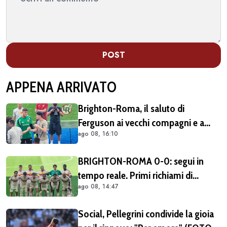
POST
APPENA ARRIVATO
Brighton-Roma, il saluto di
Ferguson ai vecchi compagni e a
ago 08, 16:10
Gasperini (FOTO e VIDEO)
BRIGHTON-ROMA 0-0: segui in
tempo reale. Primi richiami di
ago 08, 14:47
Gasperini per l'avvio non
convincente (FOTO e VIDEO)
Social, Pellegrini condivide la gioia