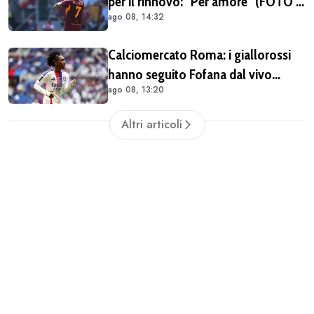
per il rinnovo: "Per amore" (FOTO e
ago 08, 14:32
VIDEO)
Calciomercato Roma: i giallorossi
hanno seguito Fofana dal vivo
ago 08, 13:20
almeno in due occasioni. Costa
40/45 milioni
Altri articoli