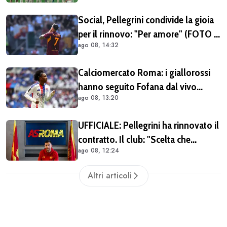
Social, Pellegrini condivide la gioia
per il rinnovo: "Per amore" (FOTO e
ago 08, 14:32
VIDEO)
Calciomercato Roma: i giallorossi
hanno seguito Fofana dal vivo
ago 08, 13:20
almeno in due occasioni. Costa
40/45 milioni
UFFICIALE: Pellegrini ha rinnovato il
contratto. Il club: "Scelta che
ago 08, 12:24
testimonia condivisione della
visione sportiva e dei valori del
Altri articoli
progetto romanista"