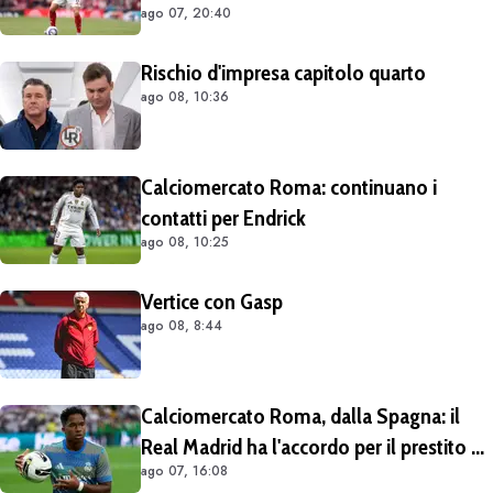
ago 07, 20:40
Rischio d'impresa capitolo quarto
ago 08, 10:36
Calciomercato Roma: continuano i
contatti per Endrick
ago 08, 10:25
Vertice con Gasp
ago 08, 8:44
Calciomercato Roma, dalla Spagna: il
Real Madrid ha l'accordo per il prestito di
ago 07, 16:08
Endrick in Premier League