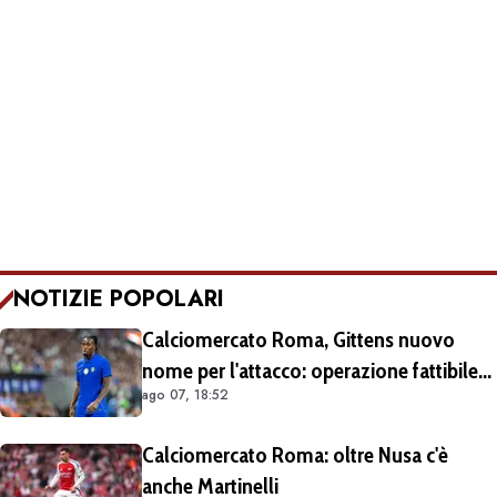
NOTIZIE POPOLARI
Calciomercato Roma, Gittens nuovo
nome per l'attacco: operazione fattibile
ago 07, 18:52
solo in prestito
Calciomercato Roma: oltre Nusa c'è
anche Martinelli