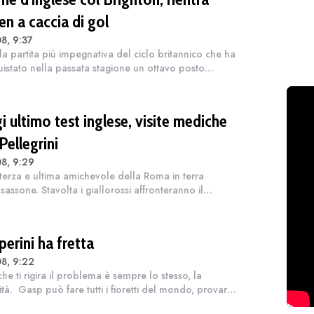
en a caccia di gol
8, 9:37
la partita più impegnativa del ciclo britannico che ha
istato nella passata stagione un ottavo posto
ro del passo in Conference League. Stavolta si fa sul
 sarà una partita vera...
 ultimo test inglese, visite mediche
Pellegrini
8, 9:29
terza e ultima amichevole della Roma in terra
sassone. Stavolta i giallorossi affronteranno il
ton. Fischio d'inizio previsto alle 16. Da capire se
lta partirà dal via Malen o Cas...
erini ha fretta
8, 9:22
che ti rigira il problema è sempre lo stesso, la
ità. Gasp può fare tutti i fioretti del mondo, provare
tare calmo, evitare le polemiche, inserire uomini di