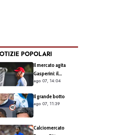
OTIZIE POPOLARI
Il mercato agita
Gasperini: il
ago 07, 14:04
retroscena dietro al
silenzio a Sky Sport.
Il grande botto
Ecco cosa è emerso
ago 07, 11:39
dal meeting con la
proprietà
Calciomercato