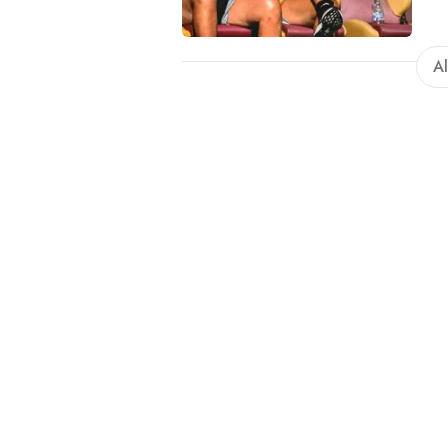
sua fi
Al