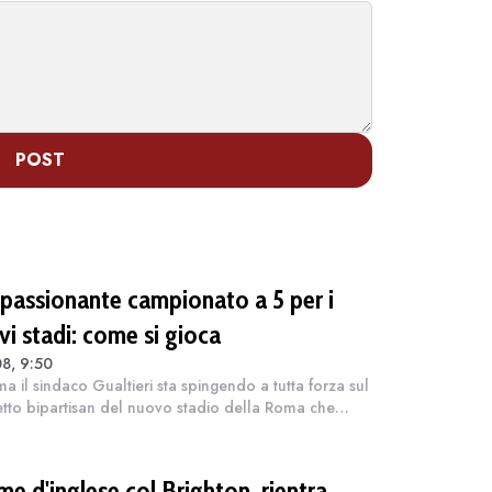
POST
ppassionante campionato a 5 per i
vi stadi: come si gioca
8, 9:50
a il sindaco Gualtieri sta spingendo a tutta forza sul
tto bipartisan del nuovo stadio della Roma che
à nel quartiere Pietralata il cui costo (si parla di un
rdo) sarà interamente...
me d'inglese col Brighton, rientra