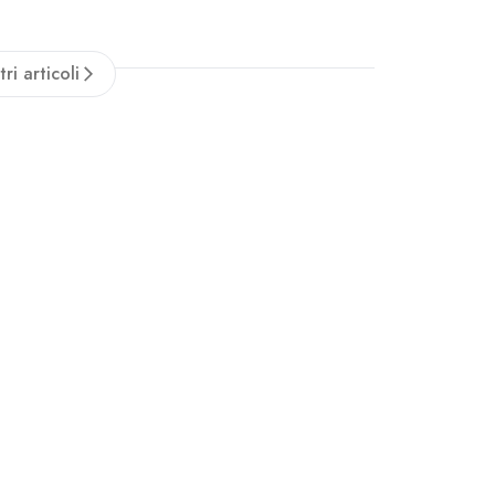
ducia nella struttura...
tri articoli