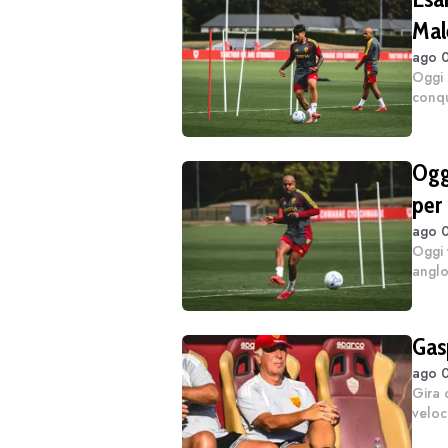
Mal
ago 0
Oggi 
conqu
forie
serio,
Oggi
per 
ago 0
Oggi 
anglo
Brigh
stavo
Gasp
ago 0
Gira 
veloc
a res