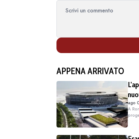
APPENA ARRIVATO
L'a
nuo
ago 0
A Rom
proge
nascer
milia
Esa