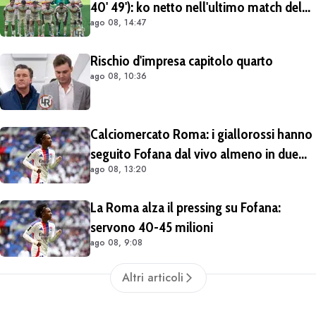
40' 49'): ko netto nell'ultimo match del
ago 08, 14:47
tour britannico (FOTO e VIDEO)
Rischio d'impresa capitolo quarto
ago 08, 10:36
Calciomercato Roma: i giallorossi hanno
seguito Fofana dal vivo almeno in due
ago 08, 13:20
occasioni. Costa 40/45 milioni
La Roma alza il pressing su Fofana:
servono 40-45 milioni
ago 08, 9:08
Altri articoli