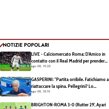
NOTIZIE POPOLARI
LIVE - Calciomercato Roma: D'Amico in
contatto con il Real Madrid per prendere
ago 08, 10:25
Endrick in prestito con diritto di riscatto.
Mezza Premier League sul brasiliano
GASPERINI: "Partita orribile. Fatichiamo a
riattaccare la spina. Pellegrini? Lo
ago 08, 18:19
rivedremo in campo tra un mese.
Cessioni? Chiedete al CEO"
BRIGHTON-ROMA 3-0 (Rutter 29', Ayari