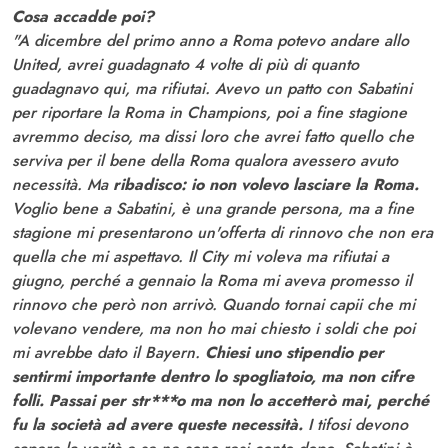
Cosa accadde poi?
"A dicembre del primo anno a Roma potevo andare allo
United, avrei guadagnato 4 volte di più di quanto
guadagnavo qui, ma rifiutai. Avevo un patto con Sabatini
per riportare la Roma in Champions, poi a fine stagione
avremmo deciso, ma dissi loro che avrei fatto quello che
serviva per il bene della Roma qualora avessero avuto
necessità. Ma
ribadisco: io non volevo lasciare la Roma.
Voglio bene a Sabatini, è una grande persona, ma a fine
stagione mi presentarono un'offerta di rinnovo che non era
quella che mi aspettavo. Il City mi voleva ma rifiutai a
giugno, perché a gennaio la Roma mi aveva promesso il
rinnovo che però non arrivò. Quando tornai capii che mi
volevano vendere, ma non ho mai chiesto i soldi che poi
mi avrebbe dato il Bayern.
Chiesi uno stipendio per
sentirmi importante dentro lo spogliatoio, ma non cifre
folli. Passai per str***o ma non lo accetterò mai, perché
fu la società ad avere queste necessità.
I tifosi devono