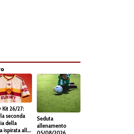
to
 Kit 26/27:
 la seconda
Seduta
ia della
allenamento
 ispirata alla
05/08/2026.