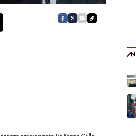
N
l'incontro programmato tra
Beppe Grillo,