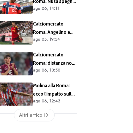
Roma, Nusa spegne
un solo anno
ago 06, 14:11
le voci sul futuro:
"Non ho mai chiesto
Calciomercato
di lasciare il Lipsia. I
Roma, Angelino e
media possono
ago 05, 19:54
Kumbulla salutano:
scrivere quello che
doppia cessione in
vogliono"
Calciomercato
Spagna
Roma: distanza non
ago 06, 10:50
siderale per
Cacciamani
Molina alla Roma:
ecco l'impatto sulle
ago 06, 12:43
casse del club
Altri articoli