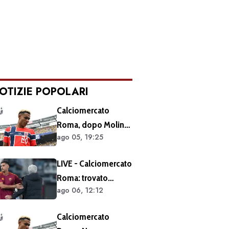
OTIZIE POPOLARI
Calciomercato
Roma, dopo Molina
ago 05, 19:25
si accelera sugli
esterni: ecco i
LIVE - Calciomercato
prossimi obiettivi
Roma: trovato
ago 06, 12:12
l'accordo per il
rinnovo di Pellegrini.
Calciomercato
Prolungamento di