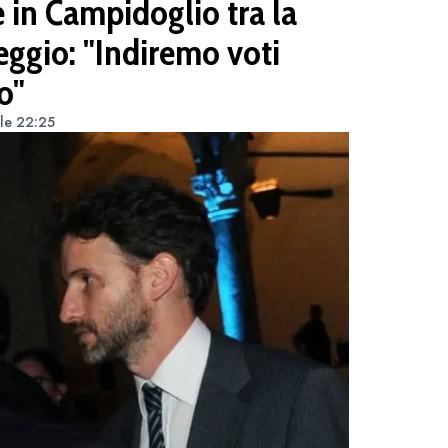
 in Campidoglio tra la
leggio: "Indiremo voti
o"
lle 22:25