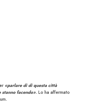
per
«parlare di di questa città
e stanno facendo»
. Lo ha affermato
rum.