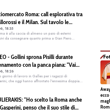
ciomercato Roma: call esplorativa tra
allorossi e il Milan. Sul tavolo le
6, 18:35
uazioni di Leao e Soulé
ma è alla caccia di almeno un paio di esterni
sivi da consegnare quanto prima a Gian Piero
rini. Il tecnico vuole alzare il livello della rosa con
nforzi di spessore e nelle ultim...
O - Gollini sprona Pisilli durante
Fo
llenamento con la panca piana: "Vai
6, 18:26
! Forza!"
o giorno di lavoro in Galles per i ragazzi di
rini, che oggi hanno affrontato l'ennesima doppia
a in preparazione di una stagione che vede il suo
Away
inizio sempre più vicino. Durante l'al...
ecco
LIERAKIS: "Ho scelto la Roma anche
magl
Gasperini, penso che il suo stile di
Roma