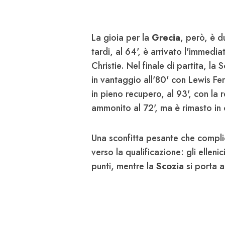
La gioia per la
Grecia
, però, è 
tardi, al 64', è arrivato l'immed
Christie. Nel finale di partita, l
in vantaggio all'80' con Lewis Fe
in pieno recupero, al 93', con la 
ammonito al 72', ma è rimasto in 
Una sconfitta pesante che compl
verso la qualificazione: gli ellenic
punti, mentre la
Scozia
si porta 