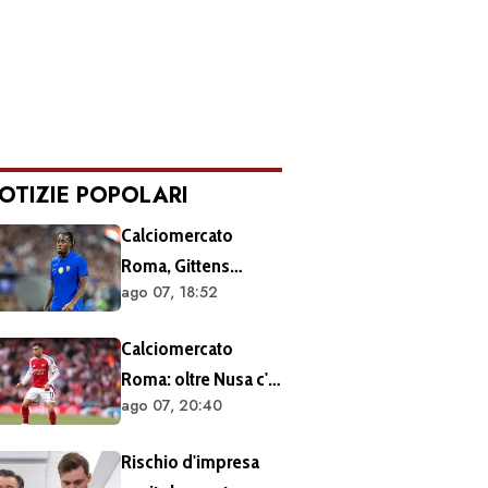
OTIZIE POPOLARI
Calciomercato
Roma, Gittens
ago 07, 18:52
nuovo nome per
l'attacco:
Calciomercato
operazione fattibile
Roma: oltre Nusa c'è
solo in prestito
ago 07, 20:40
anche Martinelli
Rischio d'impresa