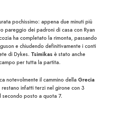
durata pochissimo: appena due minuti più
iato pareggio dei padroni di casa con Ryan
a Scozia ha completato la rimonta, passando
rguson e chiudendo definitivamente i conti
rete di Dykes.
Tsimikas
è stato anche
campo per tutta la partita.
ica notevolmente il cammino della
Grecia
i restano infatti terzi nel girone con 3
al secondo posto a quota 7.