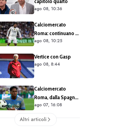
capitolo quarto
ago 08, 10:36
Calciomercato
Roma: continuano i
ago 08, 10:25
contatti per Endrick
Vertice con Gasp
ago 08, 8:44
Calciomercato
Roma, dalla Spagna:
ago 07, 16:08
il Real Madrid ha
l'accordo per il
Altri articoli
prestito di Endrick in
Premier League