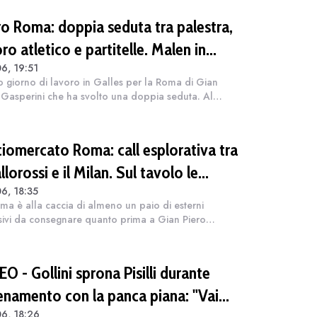
rosso sosterrà l'ultima...
iro Roma: doppia seduta tra palestra,
ro atletico e partitelle. Malen in
6, 19:51
ppo
o giorno di lavoro in Galles per la Roma di Gian
 Gasperini che ha svolto una doppia seduta. Al
no lavoro in palestra e tattica offensiva, mentre nella
one pomeridiana c'è stato sp...
ciomercato Roma: call esplorativa tra
allorossi e il Milan. Sul tavolo le
6, 18:35
uazioni di Leao e Soulé
ma è alla caccia di almeno un paio di esterni
sivi da consegnare quanto prima a Gian Piero
rini. Il tecnico vuole alzare il livello della rosa con
nforzi di spessore e nelle ultim...
O - Gollini sprona Pisilli durante
llenamento con la panca piana: "Vai
6, 18:26