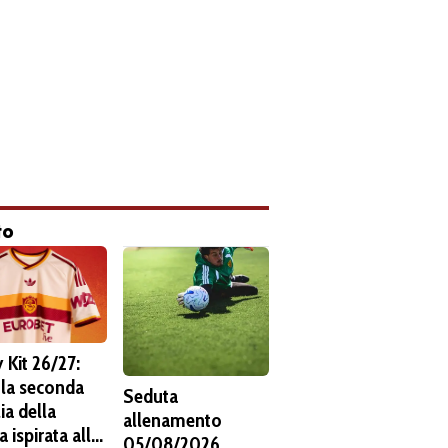
to
 Kit 26/27:
 la seconda
Seduta
ia della
allenamento
 ispirata alla
05/08/2026.