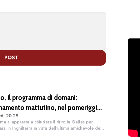
POST
iro, il programma di domani:
enamento mattutino, nel pomeriggio
06, 20:29
rasferimento a Brighton
ma si appresta a chiudere il ritiro in Galles per
arsi in Inghilterra in vista dell'ultima amichevole del
britannico. Domani, mercoledì 5 agosto, il gruppo