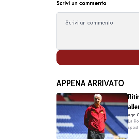
Scrivi un commento
APPENA ARRIVATO
Rit
all
ago 
il t
La Ro
spost
tour 