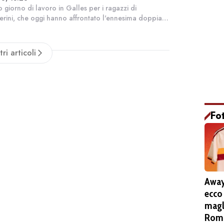
! Forza!"
o giorno di lavoro in Galles per i ragazzi di
rini, che oggi hanno affrontato l'ennesima doppia
a in preparazione di una stagione che vede il suo
inizio sempre più vicino. Durante l'al...
tri articoli
Fo
Away
ecco
magl
Roma