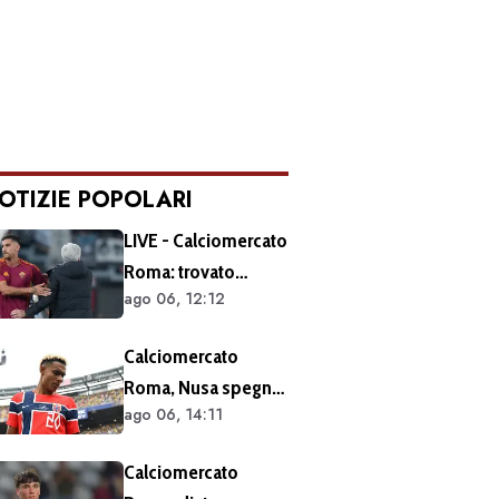
OTIZIE POPOLARI
LIVE - Calciomercato
Roma: trovato
ago 06, 12:12
l'accordo per il
rinnovo di Pellegrini.
Calciomercato
Prolungamento di
Roma, Nusa spegne
un solo anno
ago 06, 14:11
le voci sul futuro:
"Non ho mai chiesto
Calciomercato
di lasciare il Lipsia. I