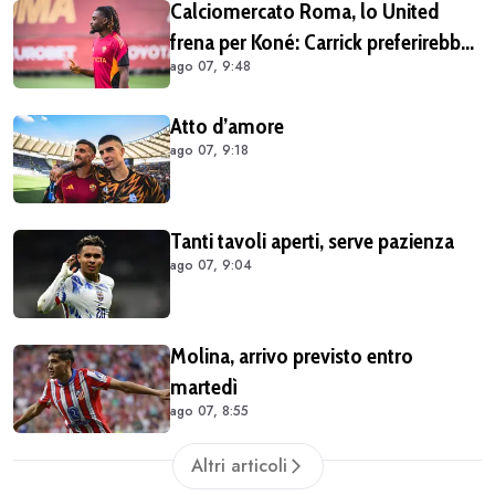
Calciomercato Roma, lo United
frena per Koné: Carrick preferirebbe
ago 07, 9:48
altri profili
Atto d’amore
ago 07, 9:18
Tanti tavoli aperti, serve pazienza
ago 07, 9:04
Molina, arrivo previsto entro
martedì
ago 07, 8:55
Altri articoli