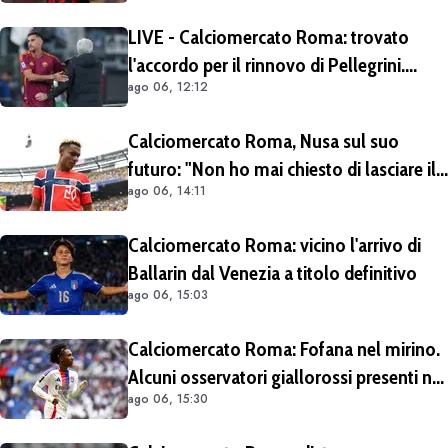
LIVE - Calciomercato Roma: trovato
l'accordo per il rinnovo di Pellegrini.
ago 06, 12:12
Prolungamento di un solo anno
Calciomercato Roma, Nusa sul suo
futuro: "Non ho mai chiesto di lasciare il
ago 06, 14:11
Lipsia". Giallorossi ancora al lavoro
sull'operazione
Calciomercato Roma: vicino l'arrivo di
Ballarin dal Venezia a titolo definitivo
ago 06, 15:03
Calciomercato Roma: Fofana nel mirino.
Alcuni osservatori giallorossi presenti nel
ago 06, 15:30
match di Champions con il Lione