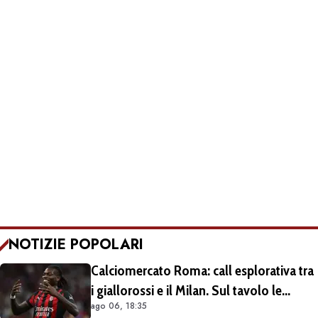
NOTIZIE POPOLARI
Calciomercato Roma: call esplorativa tra
i giallorossi e il Milan. Sul tavolo le
ago 06, 18:35
situazioni di Leao e Soulé