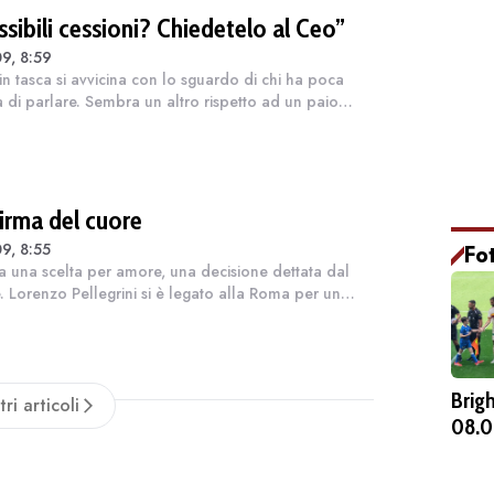
sibili cessioni? Chiedetelo al Ceo”
9, 8:59
in tasca si avvicina con lo sguardo di chi ha poca
a di parlare. Sembra un altro rispetto ad un paio
 prima quando, incrociando nel pre-gara l'ex
son (ancora infortunato), lo aveva...
firma del cuore
9, 8:55
Fo
ta una scelta per amore, una decisione dettata dal
. Lorenzo Pellegrini si è legato alla Roma per un
 un anno solo, accettando le condizioni imposte da
Friedkin, che ha condotto pe...
Brig
tri articoli
08.0