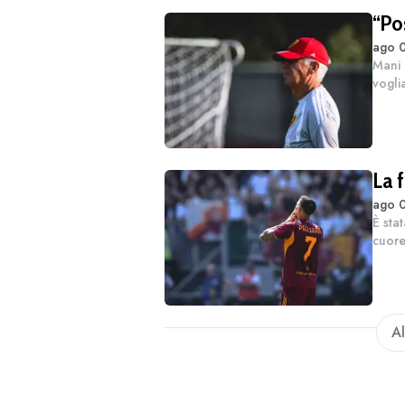
“Pos
ago 0
Mani 
vogli
d'ore
Fergu
La 
ago 0
È sta
cuore
anno,
Ryan 
Al