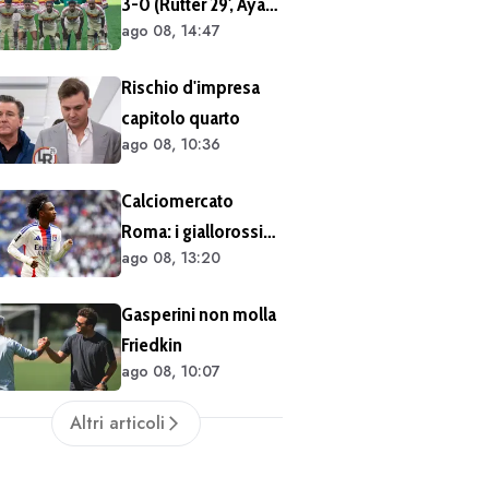
3-0 (Rutter 29', Ayari
tra un mese.
ago 08, 14:47
40' 49'): ko netto
Cessioni? Chiedete
nell'ultimo match
al CEO"
Rischio d'impresa
del tour britannico
capitolo quarto
(FOTO e VIDEO)
ago 08, 10:36
Calciomercato
Roma: i giallorossi
ago 08, 13:20
hanno seguito
Fofana dal vivo
Gasperini non molla
almeno in due
Friedkin
occasioni. Costa
ago 08, 10:07
40/45 milioni
Altri articoli