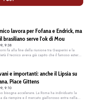
mico lavora per Fofana e Endrick, ma
il brasiliano serve l'ok di Mou
9, 9:38
orni fa alla fine della riunione tra Gasperini e la
ietà il tecnico aveva già capito che il famoso esterno
ro non sarebbe arrivato a stretto giro. Il ritiro in
terra è finito e...
ani e importanti: anche il Lipsia su
ana. Piace Gittens
9, 9:10
o bisogna accelerare. La Roma ha individuato la
la da riempire e il mercato giallorosso entra nella
più delicata: trovare l'attaccante giusto per
etare il reparto e, soprattutto, p...