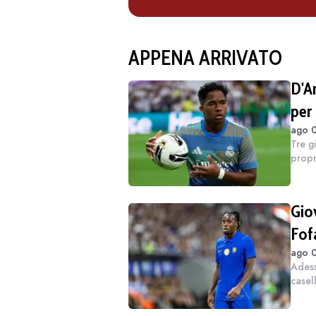
APPENA ARRIVATO
D'A
per 
ago 0
Tre gi
propr
sinist
Inghil
Giov
Fof
ago 0
Adess
casel
fase 
compl