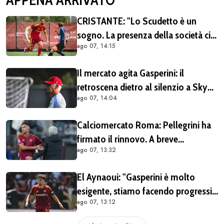
CRISTANTE: "Lo Scudetto è un
sogno. La presenza della società ci
ago 07, 14:15
dà una spinta anche sul mercato"
Il mercato agita Gasperini: il
retroscena dietro al silenzio a Sky
ago 07, 14:04
Sport. Ecco cosa è emerso dal
meeting con la proprietà
Calciomercato Roma: Pellegrini ha
firmato il rinnovo. A breve
ago 07, 13:32
l'ufficialità
El Aynaoui: "Gasperini è molto
esigente, stiamo facendo progressi.
ago 07, 13:12
Pellegrini merita il meglio"