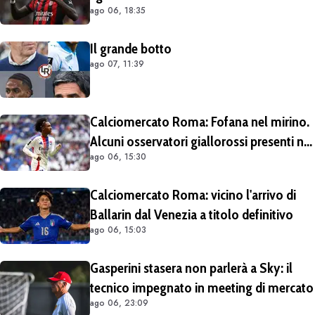
ago 06, 18:35
situazioni di Leao e Soulé
Il grande botto
ago 07, 11:39
Calciomercato Roma: Fofana nel mirino.
Alcuni osservatori giallorossi presenti nel
ago 06, 15:30
match di Champions con il Lione
Calciomercato Roma: vicino l'arrivo di
Ballarin dal Venezia a titolo definitivo
ago 06, 15:03
Gasperini stasera non parlerà a Sky: il
tecnico impegnato in meeting di mercato
ago 06, 23:09