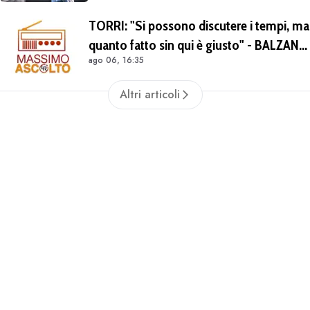
TORRI: "Si possono discutere i tempi, ma
quanto fatto sin qui è giusto" - BALZANI:
ago 06, 16:35
"Nonostante Castro e Molina il mercato
ad oggi è insufficiente"
Altri articoli