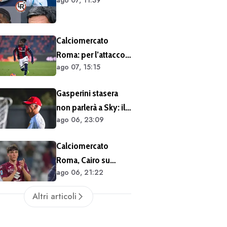
dal meeting con la
proprietà
Calciomercato
Roma: per l’attacco
ago 07, 15:15
rispunta Rowe. Ecco
la richiesta del
Gasperini stasera
Bologna
non parlerà a Sky: il
ago 06, 23:09
tecnico impegnato
in meeting di
Calciomercato
mercato
Roma, Cairo su
ago 06, 21:22
Cacciamani:
"Vogliamo
Altri articoli
assolutamente
tenerlo". Distanza tra