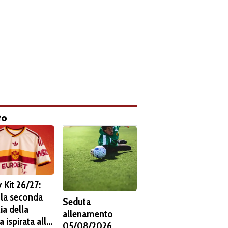
to
 Kit 26/27:
 la seconda
Seduta
ia della
allenamento
 ispirata alla
05/08/2026.