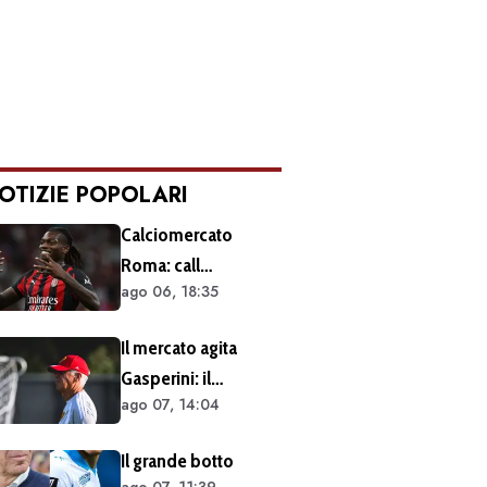
OTIZIE POPOLARI
Calciomercato
Roma: call
ago 06, 18:35
esplorativa tra i
giallorossi e il Milan.
Il mercato agita
Sul tavolo le
Gasperini: il
situazioni di Leao e
ago 07, 14:04
retroscena dietro al
Soulé
silenzio a Sky Sport.
Il grande botto
Ecco cosa è emerso
ago 07, 11:39