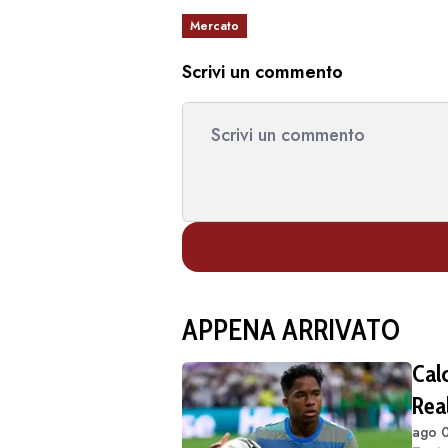
Mercato
Scrivi un commento
APPENA ARRIVATO
Cal
Real
ago 0
di 