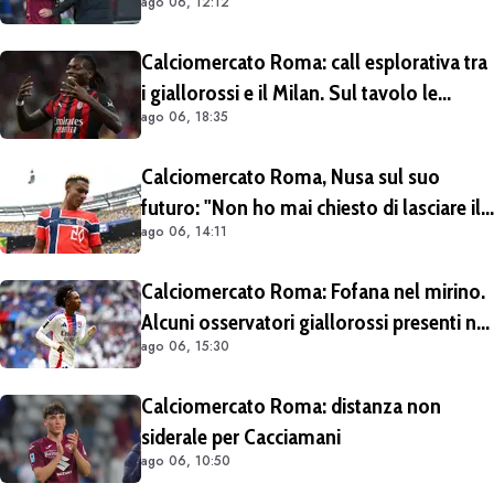
ago 06, 12:12
Prolungamento di un solo anno
Calciomercato Roma: call esplorativa tra
i giallorossi e il Milan. Sul tavolo le
ago 06, 18:35
situazioni di Leao e Soulé
Calciomercato Roma, Nusa sul suo
futuro: "Non ho mai chiesto di lasciare il
ago 06, 14:11
Lipsia". Giallorossi ancora al lavoro
sull'operazione
Calciomercato Roma: Fofana nel mirino.
Alcuni osservatori giallorossi presenti nel
ago 06, 15:30
match di Champions con il Lione
Calciomercato Roma: distanza non
siderale per Cacciamani
ago 06, 10:50