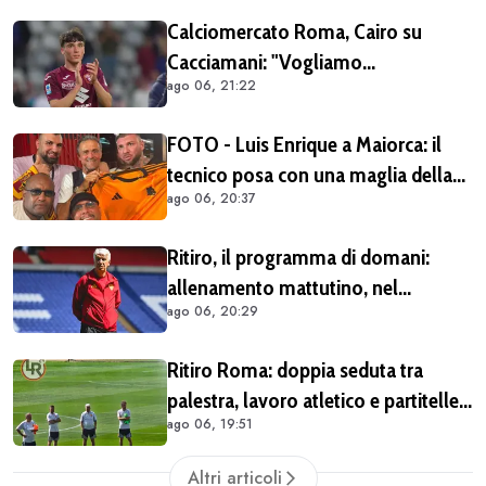
Calciomercato Roma, Cairo su
Cacciamani: "Vogliamo
ago 06, 21:22
assolutamente tenerlo"
FOTO - Luis Enrique a Maiorca: il
tecnico posa con una maglia della
ago 06, 20:37
Roma insieme ai tifosi giallorossi
Ritiro, il programma di domani:
allenamento mattutino, nel
ago 06, 20:29
pomeriggio il trasferimento a
Brighton
Ritiro Roma: doppia seduta tra
palestra, lavoro atletico e partitelle.
ago 06, 19:51
Malen in gruppo
Altri articoli