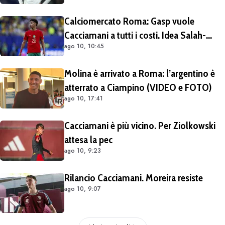
detto sì a Gasperini
Calciomercato Roma: Gasp vuole
Cacciamani a tutti i costi. Idea Salah-
ago 10, 10:45
Eddine come contropartita
Molina è arrivato a Roma: l’argentino è
atterrato a Ciampino (VIDEO e FOTO)
ago 10, 17:41
Cacciamani è più vicino. Per Ziolkowski
attesa la pec
ago 10, 9:23
Rilancio Cacciamani. Moreira resiste
ago 10, 9:07