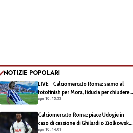
NOTIZIE POPOLARI
LIVE - Calciomercato Roma: siamo al
fotofinish per Mora, fiducia per chiudere
ago 10, 10:33
nelle prossime ore
Calciomercato Roma: piace Udogie in
caso di cessione di Ghilardi o Ziolkowski.
ago 10, 14:01
Il Tottenham alza il muro. Il giocatore ha