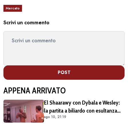
Mercato
Scrivi un commento
POST
APPENA ARRIVATO
El Shaarawy con Dybala e Wesley:
la partita a biliardo con esultanza
ago 10, 21:19
della Joya (VIDEO)