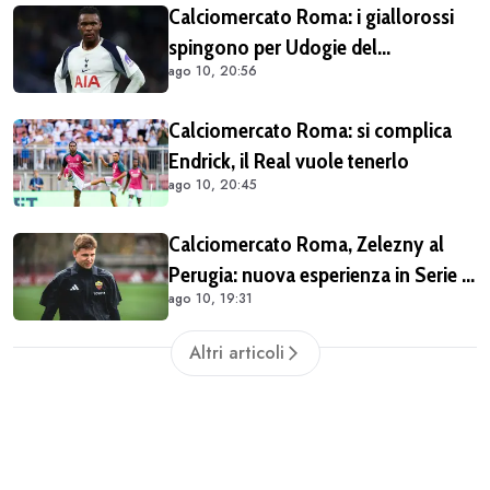
Calciomercato Roma: i giallorossi
spingono per Udogie del
ago 10, 20:56
Tottenham. Dipende tutto dalla
formula
Calciomercato Roma: si complica
Endrick, il Real vuole tenerlo
ago 10, 20:45
Calciomercato Roma, Zelezny al
Perugia: nuova esperienza in Serie C
ago 10, 19:31
per il portiere
Altri articoli