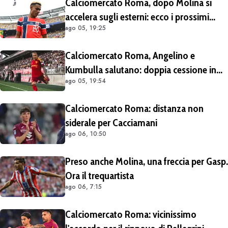
Calciomercato Roma, dopo Molina si
accelera sugli esterni: ecco i prossimi
ago 05, 19:25
obiettivi
Calciomercato Roma, Angelino e
Kumbulla salutano: doppia cessione in
ago 05, 19:54
Spagna
Calciomercato Roma: distanza non
siderale per Cacciamani
ago 06, 10:50
Preso anche Molina, una freccia per Gasp.
Ora il trequartista
ago 06, 7:15
Calciomercato Roma: vicinissimo