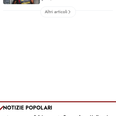
Pellegrini? Lo aspettiamo a braccia
aperte"
Altri articoli
NOTIZIE POPOLARI