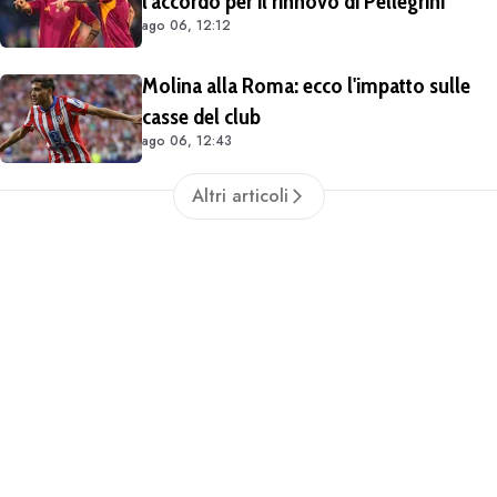
l'accordo per il rinnovo di Pellegrini
ago 06, 12:12
Molina alla Roma: ecco l'impatto sulle
casse del club
ago 06, 12:43
Altri articoli