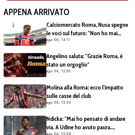
APPENA ARRIVATO
Calciomercato Roma, Nusa spegne
le voci sul futuro: "Non ho mai
ago 06, 14:11
chiesto di lasciare il Lipsia. I media
possono scrivere quello che
Angelino saluta: "Grazie Roma, è
vogliono"
stato un orgoglio"
ago 06, 12:55
Molina alla Roma: ecco l'impatto
sulle casse del club
ago 06, 12:43
Ndicka: "Mai ho pensato di andare
via. A Udine ho avuto paura.
ago 06, 12:26