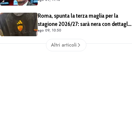
Malagò mi ha detto: «Pirlo non si può
prendere, decido io il Ct»"
Roma, spunta la terza maglia per la
stagione 2026/27: sarà nera con dettagli
ago 09, 10:50
giallorossi
Altri articoli