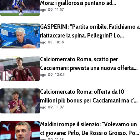
Mora: i giallorossi puntano ad
ago 09, 11:57
acquistarlo a titolo definitivo.
Operazione voluta da Gasperini
GASPERINI: "Partita orribile. Fatichiamo a
riattaccare la spina. Pellegrini? Lo
ago 08, 18:19
rivedremo in campo tra un mese.
Cessioni? Chiedete al CEO"
Calciomercato Roma, scatto per
Cacciamani: prevista una nuova offerta
ago 09, 13:05
tra oggi e domani
Calciomercato Roma: offerta da 10
milioni più bonus per Cacciamani ma c'è
ago 09, 11:37
distanza, interesse anche dell'Inter.
Cherubini vicino al Benevento
Maldini rompe il silenzio: "Volevamo un
ct giovane: Pirlo, De Rossi o Grosso. Poi
ago 09, 11:18