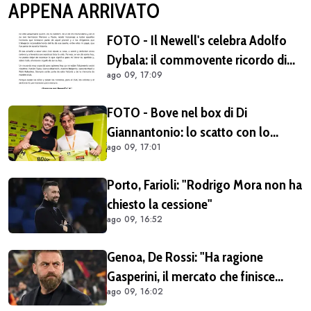
APPENA ARRIVATO
FOTO - Il Newell's celebra Adolfo
Dybala: il commovente ricordo di
ago 09, 17:09
Gustavo, fratello di Paulo
FOTO - Bove nel box di Di
Giannantonio: lo scatto con lo
ago 09, 17:01
scambio di maglia
Porto, Farioli: "Rodrigo Mora non ha
chiesto la cessione"
ago 09, 16:52
Genoa, De Rossi: "Ha ragione
Gasperini, il mercato che finisce
ago 09, 16:02
dopo l'inizio del campionato è una