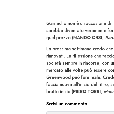
Garnacho non è un’occasione di m
sarebbe diventato veramente fort
quel prezzo (
NANDO ORSI
,
Radi
La prossima settimana credo che 
rinnovati. La riflessione che facc
società sempre in rincorsa, con u
mercato alle volte può essere co
Greenwood può fare male. Credo 
faccia nuova all’inizio del ritiro,
brutto inizio (
PIERO TORRI
,
Manà
Scrivi un commento