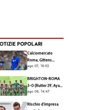
OTIZIE POPOLARI
Calciomercato
Roma, Gittens
ago 07, 18:52
nuovo nome per
l'attacco:
BRIGHTON-ROMA
operazione fattibile
3-0 (Rutter 29', Ayari
solo in prestito
ago 08, 14:47
40' 49'): ko netto
nell'ultimo match
Rischio d'impresa
del tour britannico