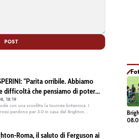
POST
Fo
PERINI: "Parita orribile. Abbiamo
le difficoltà che pensiamo di poter
8, 18:19
lvere"
iude con una sconfitta la tournée britannica. I
orossi perdono per 3-0 in casa del Brighton
Brig
merican Express Stadium. Erano attese le parole di
08.0
rini dopo l’assenza inaspettata davan...
ghton-Roma, il saluto di Ferguson ai