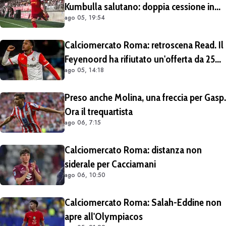
Kumbulla salutano: doppia cessione in
ago 05, 19:54
Spagna
Calciomercato Roma: retroscena Read. Il
Feyenoord ha rifiutato un'offerta da 25
ago 05, 14:18
milioni di euro più 4 di bonus
Preso anche Molina, una freccia per Gasp.
Ora il trequartista
ago 06, 7:15
Calciomercato Roma: distanza non
siderale per Cacciamani
ago 06, 10:50
Calciomercato Roma: Salah-Eddine non
apre all'Olympiacos