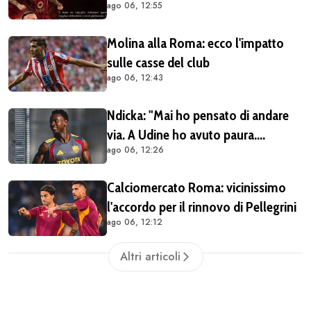
ago 06, 12:55
Molina alla Roma: ecco l'impatto
sulle casse del club
ago 06, 12:43
Ndicka: "Mai ho pensato di andare
via. A Udine ho avuto paura.
ago 06, 12:26
Pellegrini? Lo aspettiamo a braccia
aperte"
Calciomercato Roma: vicinissimo
l'accordo per il rinnovo di Pellegrini
ago 06, 12:12
Altri articoli