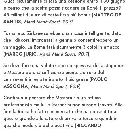
Quasi sicuramente ci sarà una cessione entro il 30 giugno
e penso che la scelta possa ricadere su Koné. Il prezzo?
45 milioni di euro di parte fissa più bonus (
MATTEO DE
SANTIS
,
Manà Manà Sport, 90.9
)
Tornare su Zirkzee sarebbe una mossa intelligente, dato
che i discorsi improntati a gennaio consentirebbero un
vantaggio. La Roma farà sicuramente 3 colpi in attacco
(
MARCO JURIC
,
Manà Manà Sport, 90.9
)
Se devo fare una valutazione complessiva della stagione
a Massara do una sufficienza piena. L'errore del
centravanti in estate è stato il più grave (
PAOLO
ASSOGNA
,
Manà Manà Sport, 90.9
)
Continuo a pensare che Massara sia un ottimo
professionista ma lui e Gasperini non si sono trovati. Alla
fine la Roma ha fatto un mercato che ha consentito a
questo grande allenatore di arrivare terzo e quindi in
qualche modo c'è della positività (
RICCARDO