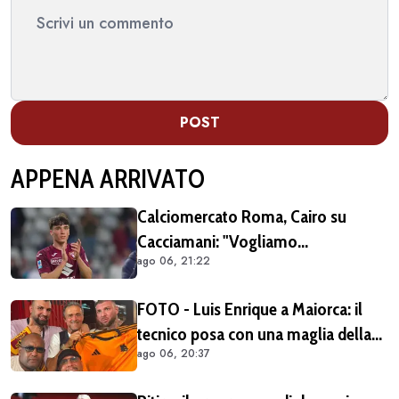
POST
APPENA ARRIVATO
Calciomercato Roma, Cairo su
Cacciamani: "Vogliamo
ago 06, 21:22
assolutamente tenerlo"
FOTO - Luis Enrique a Maiorca: il
tecnico posa con una maglia della
ago 06, 20:37
Roma insieme ai tifosi giallorossi