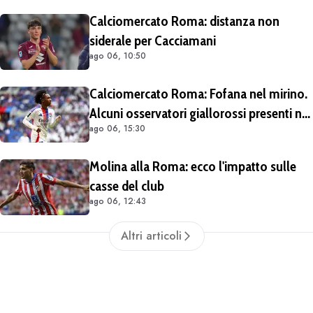
sull'operazione
Calciomercato Roma: distanza non
siderale per Cacciamani
ago 06, 10:50
Calciomercato Roma: Fofana nel mirino.
Alcuni osservatori giallorossi presenti nel
ago 06, 15:30
match di Champions con il Lione
Molina alla Roma: ecco l'impatto sulle
casse del club
ago 06, 12:43
Altri articoli