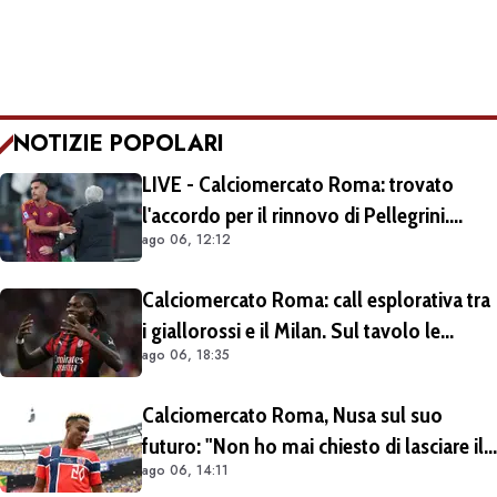
NOTIZIE POPOLARI
LIVE - Calciomercato Roma: trovato
l'accordo per il rinnovo di Pellegrini.
ago 06, 12:12
Prolungamento di un solo anno
Calciomercato Roma: call esplorativa tra
i giallorossi e il Milan. Sul tavolo le
ago 06, 18:35
situazioni di Leao e Soulé
Calciomercato Roma, Nusa sul suo
futuro: "Non ho mai chiesto di lasciare il
ago 06, 14:11
Lipsia". Giallorossi ancora al lavoro