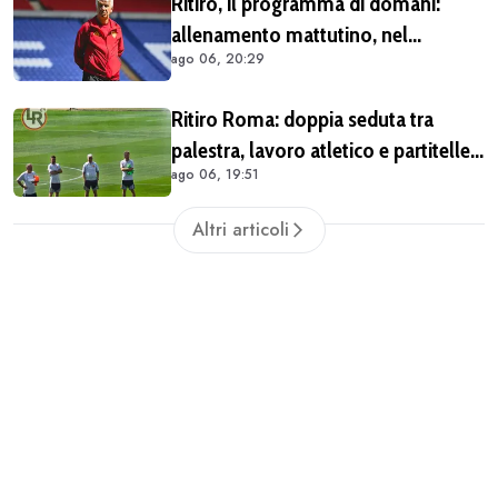
Ritiro, il programma di domani:
allenamento mattutino, nel
ago 06, 20:29
pomeriggio il trasferimento a
Brighton
Ritiro Roma: doppia seduta tra
palestra, lavoro atletico e partitelle.
ago 06, 19:51
Malen in gruppo
Altri articoli