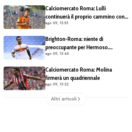
cosa stupida"
Calciomercato Roma: Lulli
continuerà il proprio cammino con
ago 09, 15:55
Gasperini
Brighton-Roma: niente di
preoccupante per Hermoso.
ago 09, 15:46
Spagnolo atteso regolarmente in
gruppo alla ripresa
Calciomercato Roma: Molina
firmerà un quadriennale
ago 09, 15:32
Altri articoli