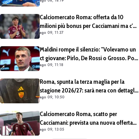
ago 08, 18:19
rivedremo in campo tra un mese.
Cessioni? Chiedete al CEO"
Calciomercato Roma: offerta da 10
milioni più bonus per Cacciamani ma c'è
ago 09, 11:37
distanza, interesse anche dell'Inter.
Cherubini vicino al Benevento
Maldini rompe il silenzio: "Volevamo un
ct giovane: Pirlo, De Rossi o Grosso. Poi
ago 09, 11:18
Malagò mi ha detto: «Pirlo non si può
prendere, decido io il Ct»"
Roma, spunta la terza maglia per la
stagione 2026/27: sarà nera con dettagli
ago 09, 10:50
giallorossi
Calciomercato Roma, scatto per
Cacciamani: prevista una nuova offerta
ago 09, 13:05
tra oggi e domani