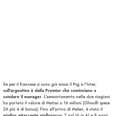
Se per il francese si sono già mossi il Psg e l'Inter,
sull'argentino è dalla Premier che cominciano a
sondare il manager
. L'ammortamento nelle due stagioni
ha portato il valore di Matias a 16 milioni (Ghisolfi spese
26 più 4 di bonus). Fino all'arrivo di Malen, è stato il
miglior attaccante giallorosso:
7 gol (6 in A) e 8 assist.