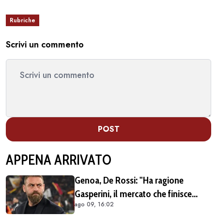
Rubriche
Scrivi un commento
POST
APPENA ARRIVATO
Genoa, De Rossi: "Ha ragione
Gasperini, il mercato che finisce
ago 09, 16:02
dopo l'inizio del campionato è una