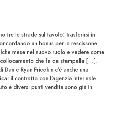
o tre le strade sul tavolo: trasferirsi in
 concordando un bonus per la rescissone
ualche mese nel nuovo ruolo e vedere come
icollocamento che fa da stampella [...].
 di Dan e Ryan Friedkin c'è anche una
a: il contratto con l'agenzia interinale
to e diversi punti vendita sono già in