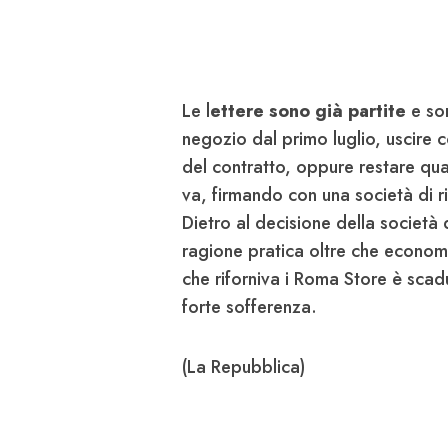
Le l
ettere sono già partite
e son
negozio dal primo luglio, uscire
del contratto, oppure restare q
va, firmando con una società di r
Dietro al decisione della società
ragione pratica oltre che economic
che riforniva i Roma Store è scadu
forte sofferenza.
(La Repubblica)