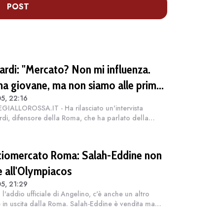
POST
lardi: "Mercato? Non mi influenza.
a giovane, ma non siamo alle prime
5, 22:16
i"
IALLOROSSA.IT - Ha rilasciato un'intervista
rdi, difensore della Roma, che ha parlato della
ovviamente ma anche delle voci di mercato che lo
 visto protagonista in questa sessione...
ciomercato Roma: Salah-Eddine non
e all'Olympiacos
5, 21:29
l'addio ufficiale di Angelino, c'è anche un altro
in uscita dalla Roma. Salah-Eddine è vendita ma
tarebbe aprendo alla possibilità di andare a giocare