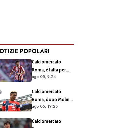
OTIZIE POPOLARI
Calciomercato
Roma, è fatta per
ago 05, 9:24
Molina: atteso
l’arrivo nella Capitale
Calciomercato
Roma, dopo Molina
ago 05, 19:25
si accelera sugli
esterni: ecco i
Calciomercato
prossimi obiettivi