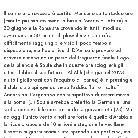
Il conto alla rovescia è partito. Mancano settantadue ore
(minuto più minuto meno in base all'orario di lettura) al
30 giugno e la
Roma
sta provando in tutti i modi ad
avvicinarsi ai 50 milioni di plusvalenze. Una cifra
difficilmente raggiungibile visto il poco tempo a
disposizione, ma l'obiettivo di
D'Amico è
provare ad
arrivare almeno ad un passo dal traguardo finale. L'ago
della bilancia è Soulé che in queste ore scioglierà gli
ultimi dubbi sul suo futuro. L'Al Ahli (che già nel 2023
aiutò i giallorossi con l'acquisto di Ibanez) è in pressing e
il club lo sta spingendo verso l'addio. Tutto risolto?
Ancora no. L'argentino non si aspettava di essere messo
alla porta. (...) Soulé avrebbe preferito la Germania, una
scelta condivisibile considerando la giovane età (23). Ma
ad oggi l'unico vento a soffiare forte è quello d'Arabia e
la ricca proposta da 10 milioni a stagione fa vacillare.
Rispetto ai giorni scorsi si sta aprendo una porticina, ma