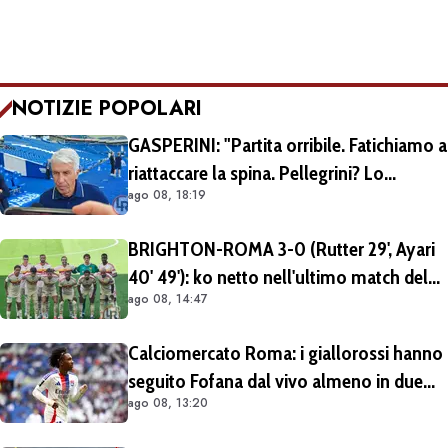
NOTIZIE POPOLARI
GASPERINI: "Partita orribile. Fatichiamo a
riattaccare la spina. Pellegrini? Lo
ago 08, 18:19
rivedremo in campo tra un mese.
Cessioni? Chiedete al CEO"
BRIGHTON-ROMA 3-0 (Rutter 29', Ayari
40' 49'): ko netto nell'ultimo match del
ago 08, 14:47
tour britannico (FOTO e VIDEO)
Calciomercato Roma: i giallorossi hanno
seguito Fofana dal vivo almeno in due
ago 08, 13:20
occasioni. Costa 40/45 milioni