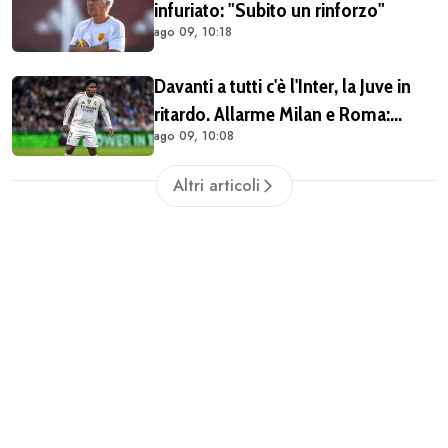
infuriato: "Subito un rinforzo"
ago 09, 10:18
Davanti a tutti c'è l'Inter, la Juve in
ritardo. Allarme Milan e Roma:
ago 09, 10:08
Endrick va preso subito
Altri articoli