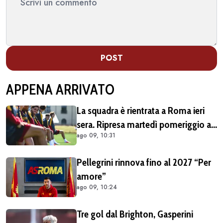
POST
APPENA ARRIVATO
La squadra è rientrata a Roma ieri
sera. Ripresa martedì pomeriggio a
ago 09, 10:31
Trigoria
Pellegrini rinnova fino al 2027 “Per
amore”
ago 09, 10:24
Tre gol dal Brighton, Gasperini