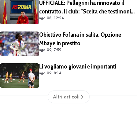
UFFICIALE: Pellegrini ha rinnovato il
contratto. Il club: "Scelta che testimonia
ago 08, 12:24
condivisione della visione sportiva e dei
valori del progetto romanista"
Obiettivo Fofana in salita. Opzione
Mbaye in prestito
ago 09, 7:59
Li vogliamo giovani e importanti
ago 09, 8:14
Altri articoli