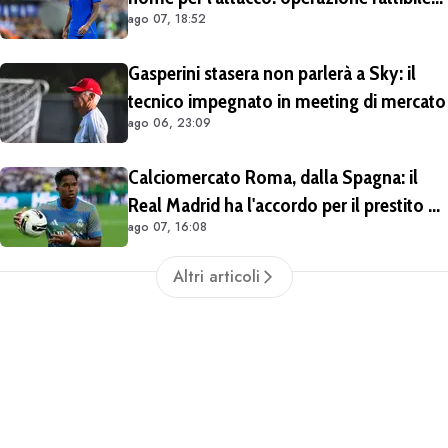
ago 07, 18:52
solo in prestito
Gasperini stasera non parlerà a Sky: il
tecnico impegnato in meeting di mercato
ago 06, 23:09
Calciomercato Roma, dalla Spagna: il
Real Madrid ha l'accordo per il prestito di
ago 07, 16:08
Endrick in Premier League
Altri articoli