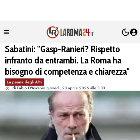
Sabatini: "Gasp-Ranieri? Rispetto
infranto da entrambi. La Roma ha
bisogno di competenza e chiarezza"
La penna degli Altri
di
Fabio D'Ascanio
giovedì, 23 aprile 2026 alle 8:33