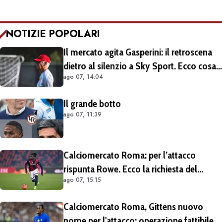
NOTIZIE POPOLARI
Il mercato agita Gasperini: il retroscena
dietro al silenzio a Sky Sport. Ecco cosa
ago 07, 14:04
è emerso dal meeting con la proprietà
Il grande botto
ago 07, 11:39
Calciomercato Roma: per l’attacco
rispunta Rowe. Ecco la richiesta del
ago 07, 15:15
Bologna
Calciomercato Roma, Gittens nuovo
nome per l'attacco: operazione fattibile