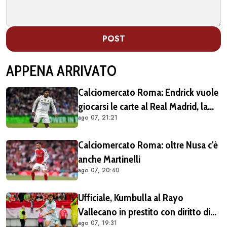
POST
APPENA ARRIVATO
Calciomercato Roma: Endrick vuole
giocarsi le carte al Real Madrid, la
ago 07, 21:21
pista si complica
Calciomercato Roma: oltre Nusa c'è
anche Martinelli
ago 07, 20:40
Ufficiale, Kumbulla al Rayo
Vallecano in prestito con diritto di
ago 07, 19:31
riscatto (COMUNICATO)