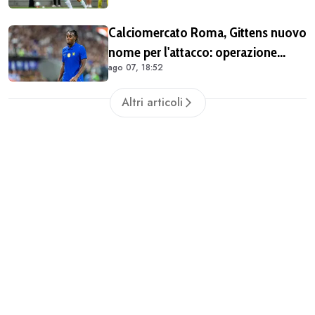
Calciomercato Roma, Gittens nuovo
nome per l'attacco: operazione
ago 07, 18:52
fattibile solo in prestito
Altri articoli