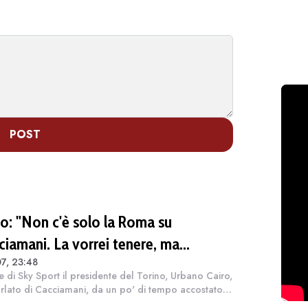
POST
ro: "Non c'è solo la Roma su
ciamani. La vorrei tenere, ma
7, 23:48
iamo"
e di Sky Sport il presidente del Torino, Urbano Cairo,
rlato di Cacciamani, da un po' di tempo accostato
olta insistenza alla Roma: "Me lo tengo stretto". Poi