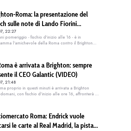
giunto: "Ci sono altr...
ghton-Roma: la presentazione del
ch sulle note di Lando Fiorini
7, 22:27
DEO)
i pomeriggio - fischio d'inizio alle 16 - è in
amma l'amichevole della Roma contro il Brighton
'arrivo dei giallorossi). E, i due club, hanno
pubblicato un video di presentazione. "Se...
Roma è arrivata a Brighton: sempre
sente il CEO Galantic (VIDEO)
7, 21:48
ma proprio in questi minuti è arrivata a Brighton
domani, con fischio d'inizio alle ore 16, affronterà i
ni di casa nell'amichevole che chiuderà il ritiro in
s. Insieme al gruppo...
ciomercato Roma: Endrick vuole
arsi le carte al Real Madrid, la pista