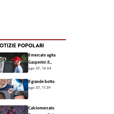
OTIZIE POPOLARI
Il mercato agita
Gasperini: il
ago 07, 14:04
retroscena dietro al
silenzio a Sky Sport.
Il grande botto
Ecco cosa è emerso
ago 07, 11:39
dal meeting con la
proprietà
Calciomercato