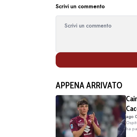
Scrivi un commento
APPENA ARRIVATO
Cai
Cac
ago 0
ved
Ospit
ha pa
con m