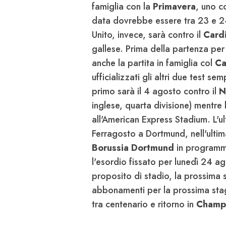
famiglia con la
Primavera
, uno c
data dovrebbe essere tra 23 e 2
Unito, invece, sarà contro il
Cardi
gallese. Prima della partenza per 
anche la partita in famiglia col
C
ufficializzati gli altri due test se
primo sarà il 4 agosto contro il
N
inglese, quarta divisione) mentre 
all'American Express Stadium. L'
Ferragosto a Dortmund, nell'ulti
Borussia Dortmund
in programma
l'esordio fissato per lunedì 24 a
proposito di stadio, la prossima 
abbonamenti per la prossima stagi
tra centenario e ritorno in
Champ