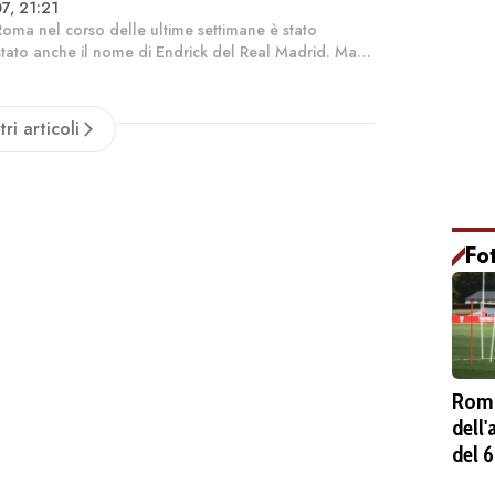
7, 21:21
complica
Roma nel corso delle ultime settimane è stato
tato anche il nome di Endrick del Real Madrid. Ma
do le ultime notizie non è un'operazione semplice.
catore infatti sarebbe convinto...
tri articoli
Fo
Roma
dell
del 