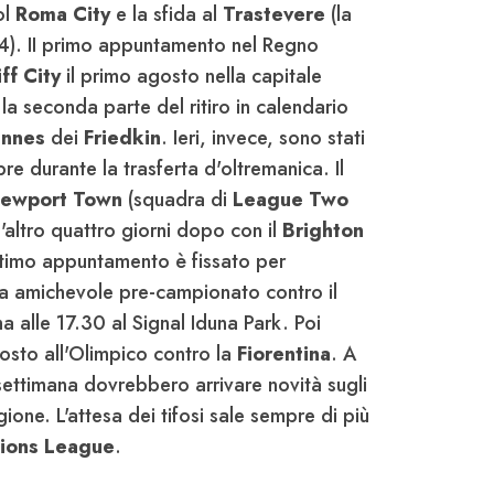
ol
Roma City
e la sfida al
Trastevere
(la
4). II primo appuntamento nel Regno
ff City
il primo agosto nella capitale
la seconda parte del ritiro in calendario
annes
dei
Friedkin
. Ieri, invece, sono stati
mpre durante la trasferta d'oltremanica. Il
ewport Town
(squadra di
League Two
l'altro quattro giorni dopo con il
Brighton
ultimo appuntamento è fissato per
ma amichevole pre-campionato contro il
 alle 17.30 al Signal Iduna Park. Poi
gosto all'Olimpico contro la
Fiorentina
. A
settimana dovrebbero arrivare novità sugli
one. L'attesa dei tifosi sale sempre di più
ions League
.