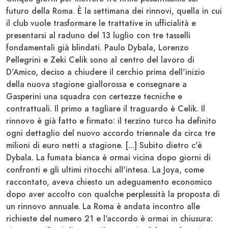
futuro della Roma. È la settimana dei rinnovi, quella in cui
il club vuole trasformare le trattative in ufficialità e
presentarsi al raduno del 13 luglio con tre tasselli
fondamentali già blindati. Paulo
Dybala
, Lorenzo
Pellegrini
e Zeki
Celik
sono al centro del lavoro di
D'Amico, deciso a chiudere il cerchio prima dell'inizio
della nuova stagione giallorossa e consegnare a
Gasperini una squadra con certezze tecniche e
contrattuali. Il primo a tagliare il traguardo è Celik. Il
rinnovo è già fatto e firmato: il terzino turco ha definito
ogni dettaglio del nuovo accordo triennale da circa tre
milioni di euro netti a stagione. [...] Subito dietro c'è
Dybala
. La fumata bianca è ormai vicina dopo giorni di
confronti e gli ultimi ritocchi all'intesa. La Joya, come
raccontato, aveva chiesto un adeguamento economico
dopo aver accolto con qualche perplessità la proposta di
un rinnovo annuale. La Roma è andata incontro alle
richieste del numero 21 e l'accordo è ormai in chiusura: