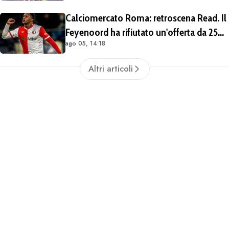
stagioni
Calciomercato Roma: retroscena Read. Il
Feyenoord ha rifiutato un'offerta da 25
ago 05, 14:18
milioni di euro più 4 di bonus
Altri articoli