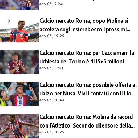
ago 05, 9:24
Calciomercato Roma, dopo Molina si
accelera sugli esterni: ecco i prossimi
ago 05, 19:25
obiettivi
Calciomercato Roma: per Cacciamani la
richiesta del Torino è di 15+5 milioni
ago 05, 11:01
Calciomercato Roma: possibile offerta al
rialzo per Nusa. Vivi i contatti con il Lione
ago 05, 10:43
per Fofana
Calciomercato Roma: Molina da record
con l'Atletico. Secondo difensore della
ago 05, 10:25
Liga per gol e assist nelle ultime 4