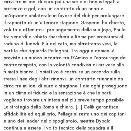
circa tre milioni di euro più una serie di bonus legati a
presenze e gol
, con un contratto di un anno e
un'opzione unilaterale in favore del club per prolungare
il rapporto di un'ulteriore stagione. Gasperini ha chiesto,
voluto e ottenuto il prolungamento della sua Joya, Paulo
tra venerdì e sabato sbarcherà a Roma per prepararsi al
raduno di lunedi. Più delicata, ma altrettanto viva, la
partita che riguarda
Pellegrini
. Tra oggi e domani è
previsto un nuovo incontro tra D'Amico e l'entourage del
centrocampista, con la volontà condivisa di arrivare alla
fumata bianca. L'obiettivo è costruire un accordo sulla
stessa linea degli altri rinnovi:
un contratto triennale da
circa tre milioni di euro a stagione
. I dialoghi proseguono
in un clima di fiducia e la sensazione è che le parti
vogliano trovare un'intesa nel più breve tempo possibile.
La strategia della Roma è chiara. [...] Celik garantisce
affidabilità ed equilibrio, Pellegrini resta uno dei capitani
e uno dei leader dello spogliatoio, mentre Dybala
continua a essere il volto tecnico della squadra e il