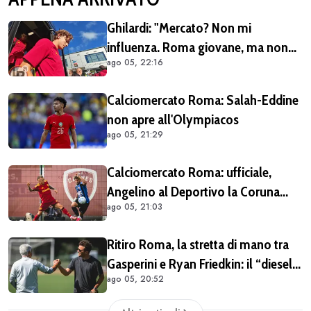
Ghilardi: "Mercato? Non mi
influenza. Roma giovane, ma non
ago 05, 22:16
siamo alle prime armi"
Calciomercato Roma: Salah-Eddine
non apre all'Olympiacos
ago 05, 21:29
Calciomercato Roma: ufficiale,
Angelino al Deportivo la Coruna
ago 05, 21:03
(COMUNICATO)
Ritiro Roma, la stretta di mano tra
Gasperini e Ryan Friedkin: il “diesel”
ago 05, 20:52
giallorosso ha iniziato a ingranare