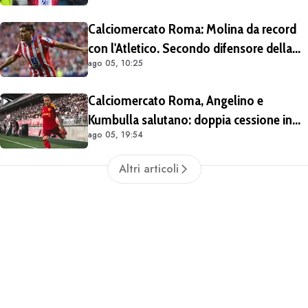
Calciomercato Roma: Molina da record
con l'Atletico. Secondo difensore della
ago 05, 10:25
Liga per gol e assist nelle ultime 4
stagioni
Calciomercato Roma, Angelino e
Kumbulla salutano: doppia cessione in
ago 05, 19:54
Spagna
Altri articoli