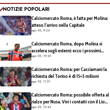
NOTIZIE POPOLARI
Calciomercato Roma, è fatta per Molina:
atteso l’arrivo nella Capitale
ago 05, 9:24
Calciomercato Roma, dopo Molina si
accelera sugli esterni: ecco i prossimi
ago 05, 19:25
obiettivi
Calciomercato Roma: per Cacciamani la
richiesta del Torino è di 15+5 milioni
ago 05, 11:01
Calciomercato Roma: possibile offerta al
rialzo per Nusa. Vivi i contatti con il Lione
ago 05, 10:43
per Fofana