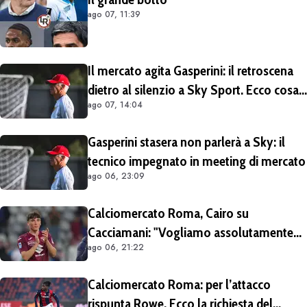
ago 07, 11:39
Il mercato agita Gasperini: il retroscena
dietro al silenzio a Sky Sport. Ecco cosa
ago 07, 14:04
è emerso dal meeting con la proprietà
Gasperini stasera non parlerà a Sky: il
tecnico impegnato in meeting di mercato
ago 06, 23:09
Calciomercato Roma, Cairo su
Cacciamani: "Vogliamo assolutamente
ago 06, 21:22
tenerlo". Distanza tra i club sulla
valutazione del giocatore
Calciomercato Roma: per l’attacco
rispunta Rowe. Ecco la richiesta del