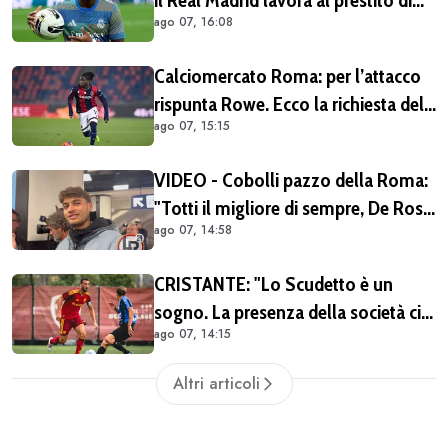
ago 07, 16:08
Endrick in Premier League
Calciomercato Roma: per l’attacco
rispunta Rowe. Ecco la richiesta del
ago 07, 15:15
Bologna
VIDEO - Cobolli pazzo della Roma:
"Totti il migliore di sempre, De Rossi
ago 07, 14:58
il miglior centrocampista. È il club
più grande in Italia"
CRISTANTE: "Lo Scudetto è un
sogno. La presenza della società ci
ago 07, 14:15
dà una spinta anche sul mercato"
Altri articoli