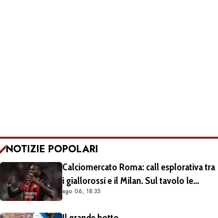
NOTIZIE POPOLARI
Calciomercato Roma: call esplorativa tra
i giallorossi e il Milan. Sul tavolo le
ago 06, 18:35
situazioni di Leao e Soulé
Il grande botto