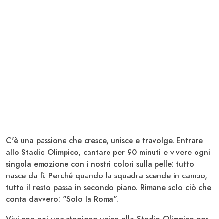
C'è una passione che cresce, unisce e travolge. Entrare
allo Stadio Olimpico, cantare per 90 minuti e vivere ogni
singola emozione con i nostri colori sulla pelle: tutto
nasce da lì. Perché quando la squadra scende in campo,
tutto il resto passa in secondo piano. Rimane solo ciò che
conta davvero: "Solo la Roma".
Vivi con noi una stagione unica allo Stadio Olimpico per