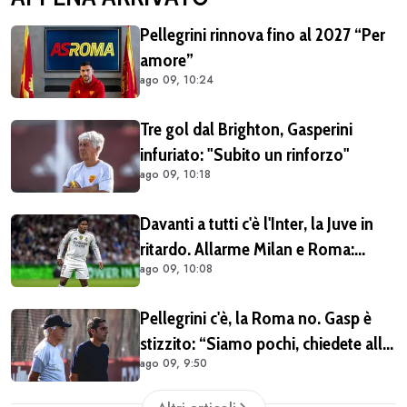
Pellegrini rinnova fino al 2027 “Per
amore”
ago 09, 10:24
Tre gol dal Brighton, Gasperini
infuriato: "Subito un rinforzo"
ago 09, 10:18
Davanti a tutti c'è l'Inter, la Juve in
ritardo. Allarme Milan e Roma:
ago 09, 10:08
Endrick va preso subito
Pellegrini c'è, la Roma no. Gasp è
stizzito: “Siamo pochi, chiedete all
ago 09, 9:50
ad cosa si può fare”