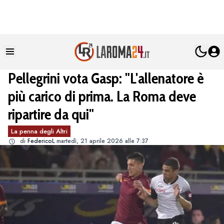
Pellegrini vota Gasp: "L'allenatore è
più carico di prima. La Roma deve
ripartire da qui"
La penna degli Altri
di
FedericoL
martedì, 21 aprile 2026 alle 7:37