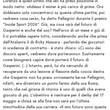
Lorenzo e quest'ultimo che ieri ha preso posizione in
modo netto: «Adesso il mister è più carico di prima. Ora
dobbiamo solo concentrarci su queste ultime partite, poi
vedremo cosa sarà», ha detto Pellegrini durante il premio
"Inside Sport 2026". Già, ma cosa sarà del futuro di
Gasperini e anche del suo? Nell'arco di un mese o giù di
li si potrebbe sapere tutto, considerando anche che prima
dell'Atalanta il ds Ricky
Massara
- parlando dei giocatori
in scadenza di contratto - è stato chiaro: «Ci sono dei
discorsi aperti, vedremo dove porteranno». Esattamente
come bisognerà capire dove porterà il futuro di
Gasperini. (...) Intanto, però, lui sta cercando di
recuperare da una lesione al flessore della coscia destra
che Gasperini non ha preso ovviamente be-ne. Pellegrini,
infatti, era diventato un punto fermo della sua Roma,
tanto che nel girone di ritorno è uno di quelli che aveva
giocato di più. L'obiettivo è rientrare per il derby del 17
maggio e chissà se alla fine non sarà poi l'ultima
stmcittadina della sua carriera. «Il mio futuro sono queste