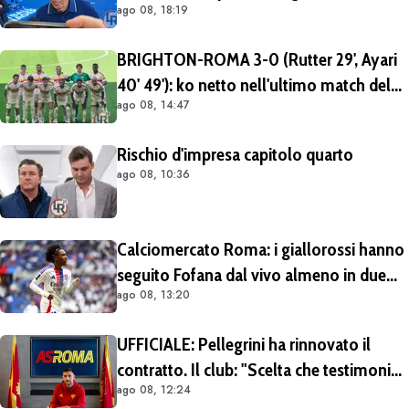
ago 08, 18:19
rivedremo in campo tra un mese.
Cessioni? Chiedete al CEO"
BRIGHTON-ROMA 3-0 (Rutter 29', Ayari
40' 49'): ko netto nell'ultimo match del
ago 08, 14:47
tour britannico (FOTO e VIDEO)
Rischio d'impresa capitolo quarto
ago 08, 10:36
Calciomercato Roma: i giallorossi hanno
seguito Fofana dal vivo almeno in due
ago 08, 13:20
occasioni. Costa 40/45 milioni
UFFICIALE: Pellegrini ha rinnovato il
contratto. Il club: "Scelta che testimonia
ago 08, 12:24
condivisione della visione sportiva e dei