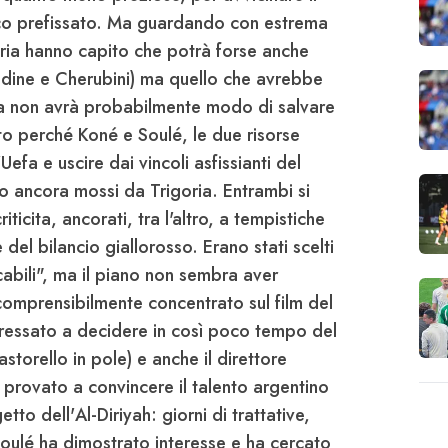
ico prefissato. Ma guardando con estrema
ria
hanno capito che potrà forse anche
ddine
e
Cherubini
) ma quello che avrebbe
za non avrà probabilmente modo di salvare
sto perché
Koné
e
Soulé
, le due risorse
'
Uefa
e uscire dai vincoli asfissianti del
no ancora mossi da
Trigoria
. Entrambi si
ticita, ancorati, tra l'altro, a tempistiche
del bilancio giallorosso. Erano stati scelti
cabili", ma il piano non sembra aver
 comprensibilmente concentrato sul film del
ressato a decidere in così poco tempo del
astorello
in pole) e anche il direttore
provato a convincere il talento argentino
etto dell'
Al-Diriyah
: giorni di trattative,
oulé
ha dimostrato interesse e ha cercato