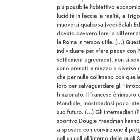
più possibile l'obiettivo econom
lucidità in faccia la realtà, a
Trigo
muoversi qualcosa (vedi
Salah-E
dovuto davvero fare la differen
la
Roma
in tempo utile. (...) Que
individuate per «fare pace» con l
settlement agreement, non si so
sono arenati in mezzo a diverse cri
che per nulla collimano con quelle 
loro per salvaguardare gli "intoc
funzionato. Il francese è rimasto
Mondiale
, mostrandosi poco inte
suo futuro. (...) Gli intermediari (
P
sportivo
Dougie Freedman
hanno 
a sposare con convinzione il prog
call su call all'interno delle quali
S