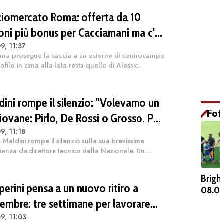
ciomercato Roma: offerta da 10
ioni più bonus per Cacciamani ma c'è
9, 11:37
anza, interesse anche dell'Inter.
ma prosegue la caccia a un esterno di centrocampo
rubini vicino al Benevento
rofilo in cima alla lista resta quello di Alessio
amani del Torino. Nonostante il divario economico
 richieste dei granata e l'o...
dini rompe il silenzio: "Volevamo un
Fo
iovane: Pirlo, De Rossi o Grosso. Poi
9, 11:18
agò mi ha detto: «Pirlo non si può
 Maldini rompe il silenzio sulla sua brevissima
dere, decido io il Ct»"
ienza da direttore tecnico della Nazionale. Un
tto nato sotto i migliori auspici per rifondare il calcio
ano, ma naufragato rapidame...
Brig
perini pensa a un nuovo ritiro a
08.0
tembre: tre settimane per lavorare
9, 11:03
ante la sosta