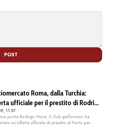
POST
ciomercato Roma, dalla Turchia:
rta ufficiale per il prestito di Rodrigo
9, 11:57
a del Porto, il Galatasaray è avanti
ma punta Rodrigo Mora. Il club giallorosso ha
tato un'offerta ufficiale di prestito al Porto per
rarsi l'esterno portoghese. La trattativa si inserisce in
astro di mercato inter...