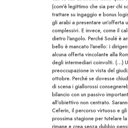
(com'è legittimo che sia per chi s
trattare su ingaggio e bonus logis
gli arabi a presentare un'offerta u
complessivi. E invece, come il ca
dietro l'angolo. Perché
Soulé
è ar
bello è mancato l'anello: i dirigent
alcuna offerta vincolante alla
Ro
degli intermediari coinvolti. (...)
preoccupazione in vista del giudiz
ottobre. Perché se dovesse chiude
di scena i giallorossi consegnereb
bilancio con un passivo importante
all'obiettivo non centrato. Saranno
Ceferin
, il percorso virtuoso e gli 
prossima stagione per tutelare l
rimane e crea senza dubbio pens