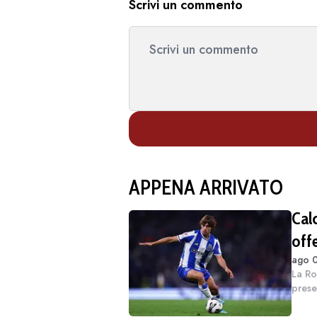
Scrivi un commento
APPENA ARRIVATO
Cal
offe
ago 0
Mor
La Ro
presen
assicu
un inc