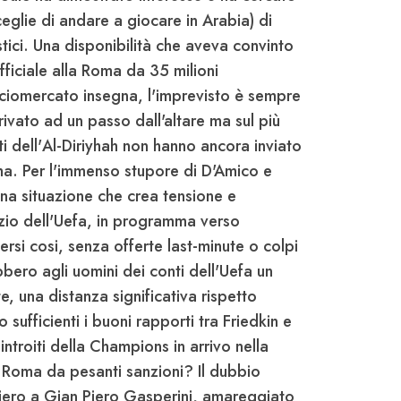
ceglie di andare a giocare in
Arabia
) di
tici. Una disponibilità che aveva convinto
fficiale alla
Roma
da 35 milioni
lciomercato insegna, l'imprevisto è sempre
rivato ad un passo dall'altare ma sul più
i dell'
Al-Diriyhah
non hanno ancora inviato
ma
. Per l'immenso stupore di
D'Amico
e
 Una situazione che crea tensione e
io dell'
Uefa
, in programma verso
rsi cosi, senza offerte last-minute o colpi
bero agli uomini dei conti dell'
Uefa
un
, una distanza significativa rispetto
 sufficienti i buoni rapporti tra
Friedkin
e
introiti della
Champions
in arrivo nella
a
Roma
da pesanti sanzioni? Il dubbio
iero a
Gian Piero Gasperini
, amareggiato