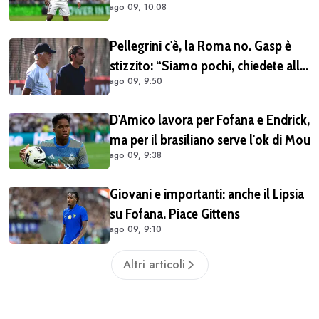
ago 09, 10:08
Endrick va preso subito
Pellegrini c'è, la Roma no. Gasp è
stizzito: “Siamo pochi, chiedete all
ago 09, 9:50
ad cosa si può fare”
D'Amico lavora per Fofana e Endrick,
ma per il brasiliano serve l'ok di Mou
ago 09, 9:38
Giovani e importanti: anche il Lipsia
su Fofana. Piace Gittens
ago 09, 9:10
Altri articoli