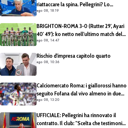
riattaccare la spina. Pellegrini? Lo
ago 08, 18:19
rivedremo in campo tra un mese.
Cessioni? Chiedete al CEO"
BRIGHTON-ROMA 3-0 (Rutter 29', Ayari
40' 49'): ko netto nell'ultimo match del
ago 08, 14:47
tour britannico (FOTO e VIDEO)
Rischio d'impresa capitolo quarto
ago 08, 10:36
Calciomercato Roma: i giallorossi hanno
seguito Fofana dal vivo almeno in due
ago 08, 13:20
occasioni. Costa 40/45 milioni
UFFICIALE: Pellegrini ha rinnovato il
contratto. Il club: "Scelta che testimonia