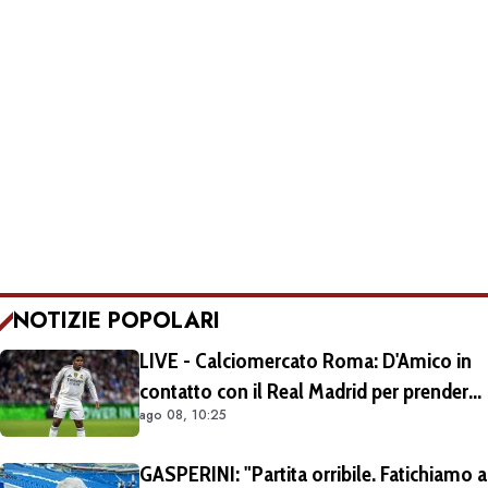
NOTIZIE POPOLARI
LIVE - Calciomercato Roma: D'Amico in
contatto con il Real Madrid per prendere
ago 08, 10:25
Endrick in prestito con diritto di riscatto.
Mezza Premier League sul brasiliano
GASPERINI: "Partita orribile. Fatichiamo a