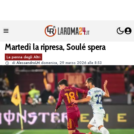
Martedì la ripresa, Soulé spera
La penna degli Altri
di
AlessandroLM
domenica, 29 marzo 2026 alle 8:53