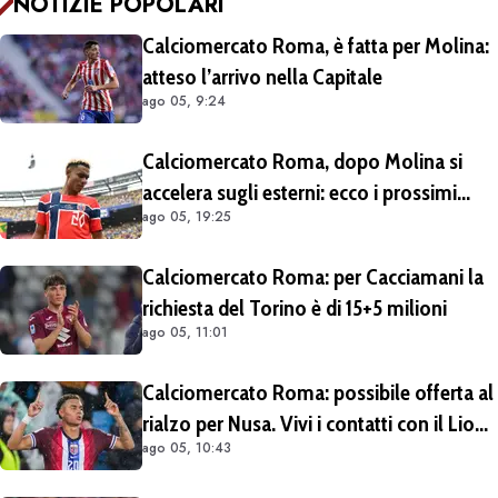
NOTIZIE POPOLARI
Calciomercato Roma, è fatta per Molina:
atteso l’arrivo nella Capitale
ago 05, 9:24
Calciomercato Roma, dopo Molina si
accelera sugli esterni: ecco i prossimi
ago 05, 19:25
obiettivi
Calciomercato Roma: per Cacciamani la
richiesta del Torino è di 15+5 milioni
ago 05, 11:01
Calciomercato Roma: possibile offerta al
rialzo per Nusa. Vivi i contatti con il Lione
ago 05, 10:43
per Fofana