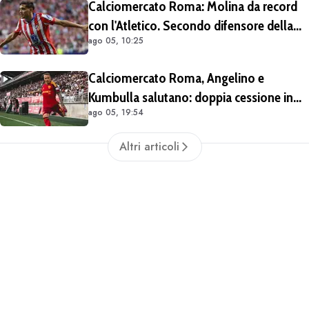
Calciomercato Roma: Molina da record
con l'Atletico. Secondo difensore della
ago 05, 10:25
Liga per gol e assist nelle ultime 4
stagioni
Calciomercato Roma, Angelino e
Kumbulla salutano: doppia cessione in
ago 05, 19:54
Spagna
Altri articoli