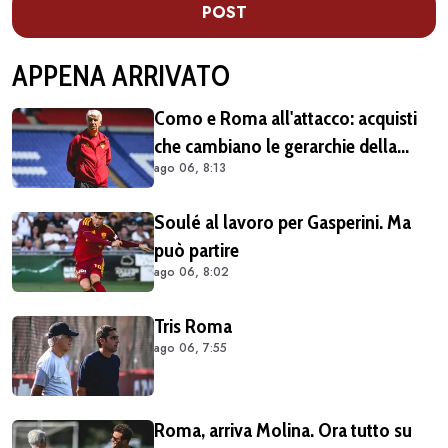
POST
APPENA ARRIVATO
Como e Roma all'attacco: acquisti
che cambiano le gerarchie della
ago 06, 8:13
Serie A
Soulé al lavoro per Gasperini. Ma
può partire
ago 06, 8:02
Tris Roma
ago 06, 7:55
Roma, arriva Molina. Ora tutto su