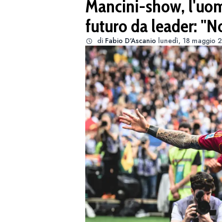
Mancini-show, l'uom
futuro da leader: "
di
Fabio D'Ascanio
lunedì, 18 maggio 