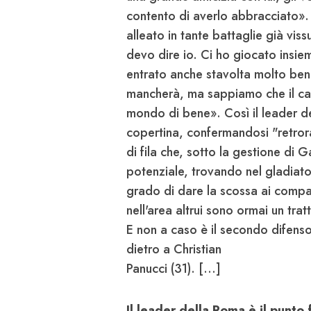
contento di averlo abbracciato». Q
alleato in tante battaglie già vi
devo dire io. Ci ho giocato insie
entrato anche stavolta molto bene
mancherà, ma sappiamo che il calc
mondo di bene». Così il leader de
copertina, confermandosi "retrora
di fila che, sotto la gestione di 
potenziale, trovando nel gladiato
grado di dare la scossa ai compagn
nell'area altrui sono ormai un tra
E non a caso è il secondo difensor
dietro a Christian
Panucci (31). [...]
Il leader della Roma è il punto