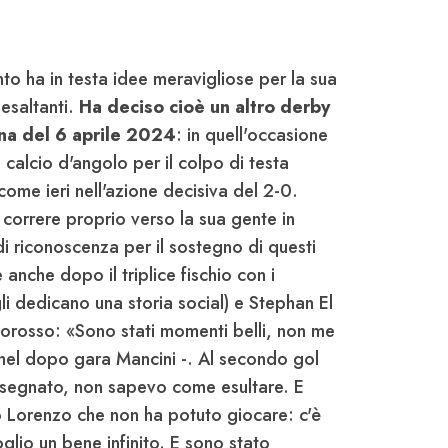
to ha in testa idee meravigliose per la sua
esaltanti.
Ha deciso cioè un altro derby
ina del 6 aprile 2024
: in quell'occasione
a calcio d'angolo per il colpo di testa
come ieri nell'azione decisiva del 2-0.
a correre proprio verso la sua gente in
di riconoscenza per il sostegno di questi
 anche dopo il triplice fischio con i
gli dedicano una storia social) e Stephan El
llorosso: «Sono stati momenti belli, non me
 nel dopo gara Mancini -. Al secondo gol
segnato, non sapevo come esultare. E
 Lorenzo che non ha potuto giocare: c'è
oglio un bene infinito. E sono stato