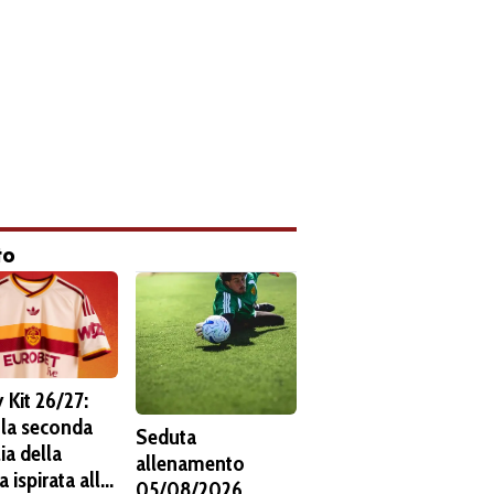
to
 Kit 26/27:
 la seconda
Seduta
ia della
allenamento
 ispirata alla
05/08/2026.