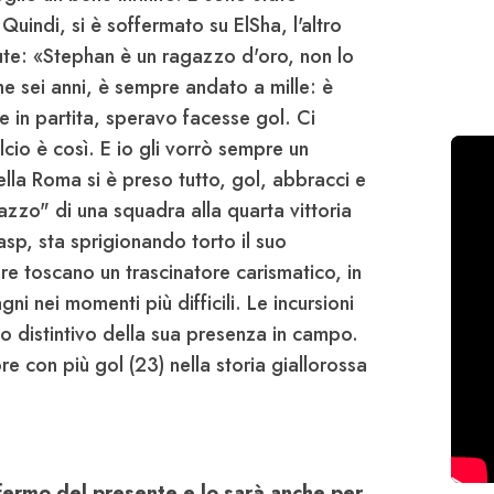
uindi, si è soffermato su ElSha, l'altro
ssute: «Stephan è un ragazzo d'oro, non lo
me sei anni, è sempre andato a mille: è
 in partita, speravo facesse gol. Ci
io è così. E io gli vorrò sempre un
lla Roma si è preso tutto, gol, abbracci e
zzo" di una squadra alla quarta vittoria
Gasp, sta sprigionando torto il suo
re toscano un trascinatore carismatico, in
i nei momenti più difficili. Le incursioni
tto distintivo della sua presenza in campo.
e con più gol (23) nella storia giallorossa
 fermo del presente e lo sarà anche per