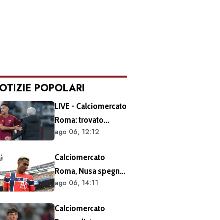
OTIZIE POPOLARI
LIVE - Calciomercato
Roma: trovato
ago 06, 12:12
l'accordo per il
rinnovo di Pellegrini.
Calciomercato
Prolungamento di
Roma, Nusa spegne
un solo anno
ago 06, 14:11
le voci sul futuro:
"Non ho mai chiesto
Calciomercato
di lasciare il Lipsia. I