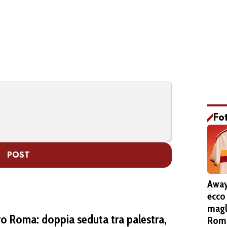
Fo
POST
Away
ecco
magl
iro Roma: doppia seduta tra palestra,
Roma