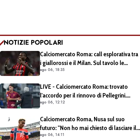
NOTIZIE POPOLARI
Calciomercato Roma: call esplorativa tra
i giallorossi e il Milan. Sul tavolo le
ago 06, 18:35
situazioni di Leao e Soulé
LIVE - Calciomercato Roma: trovato
l'accordo per il rinnovo di Pellegrini.
ago 06, 12:12
Prolungamento di un solo anno
Calciomercato Roma, Nusa sul suo
futuro: "Non ho mai chiesto di lasciare il
ago 06, 14:11
Lipsia". Giallorossi ancora al lavoro