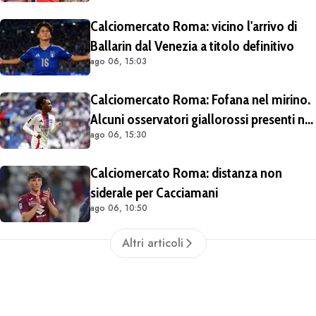
sull'operazione
Calciomercato Roma: vicino l'arrivo di
Ballarin dal Venezia a titolo definitivo
ago 06, 15:03
Calciomercato Roma: Fofana nel mirino.
Alcuni osservatori giallorossi presenti nel
ago 06, 15:30
match di Champions con il Lione
Calciomercato Roma: distanza non
siderale per Cacciamani
ago 06, 10:50
Altri articoli