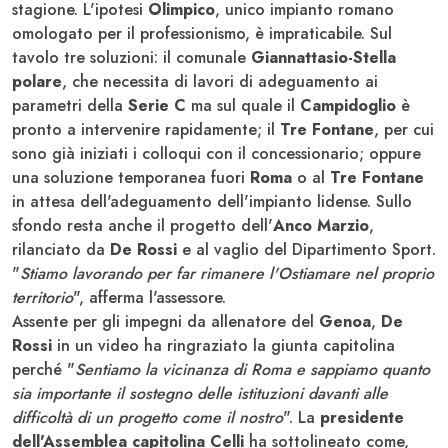
stagione. L'ipotesi
Olimpico
, unico impianto romano
omologato per il professionismo, è impraticabile. Sul
tavolo tre soluzioni: il comunale
Giannattasio-Stella
polare
, che necessita di lavori di adeguamento ai
parametri della
Serie C
ma sul quale il
Campidoglio
è
pronto a intervenire rapidamente; il
Tre Fontane
, per cui
sono già iniziati i colloqui con il concessionario; oppure
una soluzione temporanea fuori
Roma
o al
Tre Fontane
in attesa dell'adeguamento dell'impianto lidense. Sullo
sfondo resta anche il progetto dell'
Anco Marzio
,
rilanciato da
De Rossi
e al vaglio del Dipartimento Sport.
"
Stiamo lavorando per far rimanere l'Ostiamare nel proprio
territorio
", afferma l'assessore.
Assente per gli impegni da allenatore del
Genoa
,
De
Rossi
in un video ha ringraziato la giunta capitolina
perché "
Sentiamo la vicinanza di Roma e sappiamo quanto
sia importante il sostegno delle istituzioni davanti alle
difficoltà di un progetto come il nostro
". La
presidente
dell'Assemblea capitolina Celli
ha sottolineato come,