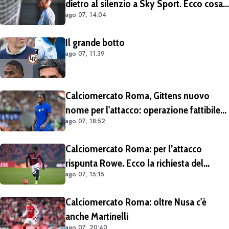
dietro al silenzio a Sky Sport. Ecco cosa
ago 07, 14:04
è emerso dal meeting con la proprietà
Il grande botto
ago 07, 11:39
Calciomercato Roma, Gittens nuovo
nome per l'attacco: operazione fattibile
ago 07, 18:52
solo in prestito
Calciomercato Roma: per l’attacco
rispunta Rowe. Ecco la richiesta del
ago 07, 15:15
Bologna
Calciomercato Roma: oltre Nusa c'è
anche Martinelli
ago 07, 20:40