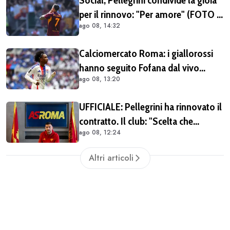
Social, Pellegrini condivide la gioia
per il rinnovo: "Per amore" (FOTO e
ago 08, 14:32
VIDEO)
Calciomercato Roma: i giallorossi
hanno seguito Fofana dal vivo
ago 08, 13:20
almeno in due occasioni. Costa
40/45 milioni
UFFICIALE: Pellegrini ha rinnovato il
contratto. Il club: "Scelta che
ago 08, 12:24
testimonia condivisione della
visione sportiva e dei valori del
Altri articoli
progetto romanista"