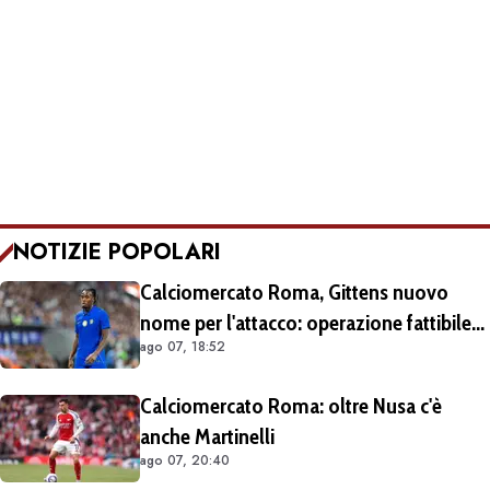
NOTIZIE POPOLARI
Calciomercato Roma, Gittens nuovo
nome per l'attacco: operazione fattibile
ago 07, 18:52
solo in prestito
Calciomercato Roma: oltre Nusa c'è
anche Martinelli
ago 07, 20:40