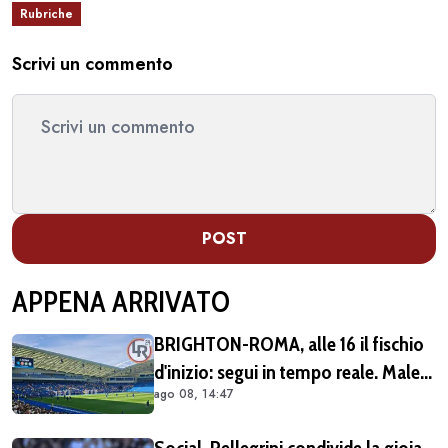
Rubriche
Scrivi un commento
POST
APPENA ARRIVATO
BRIGHTON-ROMA, alle 16 il fischio
d'inizio: segui in tempo reale. Malen
ago 08, 14:47
titolare (FOTO)