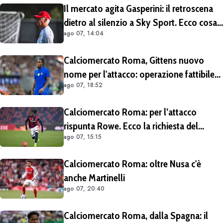
Il mercato agita Gasperini: il retroscena
dietro al silenzio a Sky Sport. Ecco cosa
ago 07, 14:04
è emerso dal meeting con la proprietà
Calciomercato Roma, Gittens nuovo
nome per l'attacco: operazione fattibile
ago 07, 18:52
solo in prestito
Calciomercato Roma: per l’attacco
rispunta Rowe. Ecco la richiesta del
ago 07, 15:15
Bologna
Calciomercato Roma: oltre Nusa c'è
anche Martinelli
ago 07, 20:40
Calciomercato Roma, dalla Spagna: il