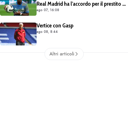
Real Madrid ha l'accordo per il prestito di
ago 07, 16:08
Endrick in Premier League
Vertice con Gasp
ago 08, 8:44
Altri articoli