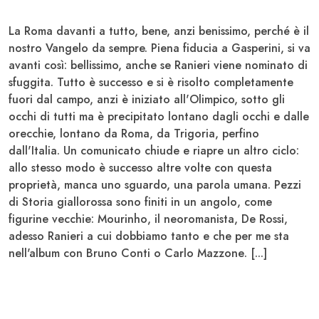
La Roma davanti a tutto, bene, anzi benissimo, perché è il
nostro Vangelo da sempre.
Piena fiducia a Gasperini, si va
avanti così
: bellissimo, anche se Ranieri viene nominato di
sfuggita. Tutto è successo e si è risolto completamente
fuori dal campo, anzi è iniziato all'Olimpico, sotto gli
occhi di tutti ma è precipitato lontano dagli occhi e dalle
orecchie, lontano da Roma, da Trigoria, perfino
dall'Italia. Un comunicato chiude e riapre un altro ciclo:
allo stesso modo è successo altre volte con questa
proprietà, manca uno sguardo, una parola umana.
Pezzi
di Storia giallorossa sono finiti in un angolo
, come
figurine vecchie:
Mourinho
, il neoromanista,
De Rossi
,
adesso
Ranieri
a cui dobbiamo tanto e che per me sta
nell'album con Bruno
Conti
o Carlo
Mazzone
. [...]