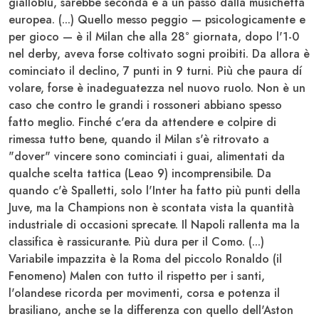
gialloblù, sarebbe seconda e a un passo dalla musichetta
europea. (...) Quello messo peggio — psicologicamente e
per gioco — è il Milan che alla 28° giornata, dopo l'1-0
nel derby, aveva forse coltivato sogni proibiti. Da allora è
cominciato il declino, 7 punti in 9 turni. Più che paura dí
volare, forse è inadeguatezza nel nuovo ruolo. Non è un
caso che contro le grandi i rossoneri abbiano spesso
fatto meglio. Finché c'era da attendere e colpire di
rimessa tutto bene, quando il Milan s'è ritrovato a
"dover" vincere sono cominciati i guai, alimentati da
qualche scelta tattica (Leao 9) incomprensibile. Da
quando c'è Spalletti, solo l'Inter ha fatto più punti della
Juve, ma la Champions non è scontata vista la quantità
industriale di occasioni sprecate. Il Napoli rallenta ma la
classifica è rassicurante. Più dura per il Como. (...)
Variabile impazzita è la Roma del piccolo Ronaldo (il
Fenomeno)
Malen
con tutto il rispetto per i santi,
l'olandese ricorda per movimenti, corsa e potenza il
brasiliano, anche se la differenza con quello dell'Aston