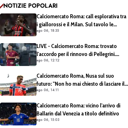
NOTIZIE POPOLARI
Calciomercato Roma: call esplorativa tra
i giallorossi e il Milan. Sul tavolo le
ago 06, 18:35
situazioni di Leao e Soulé
LIVE - Calciomercato Roma: trovato
l'accordo per il rinnovo di Pellegrini.
ago 06, 12:12
Prolungamento di un solo anno
Calciomercato Roma, Nusa sul suo
futuro: "Non ho mai chiesto di lasciare il
ago 06, 14:11
Lipsia". Giallorossi ancora al lavoro
sull'operazione
Calciomercato Roma: vicino l'arrivo di
Ballarin dal Venezia a titolo definitivo
ago 06, 15:03