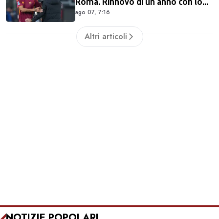
Roma. Rinnovo di un anno con lo
ago 07, 7:16
sconto
Altri articoli
NOTIZIE POPOLARI