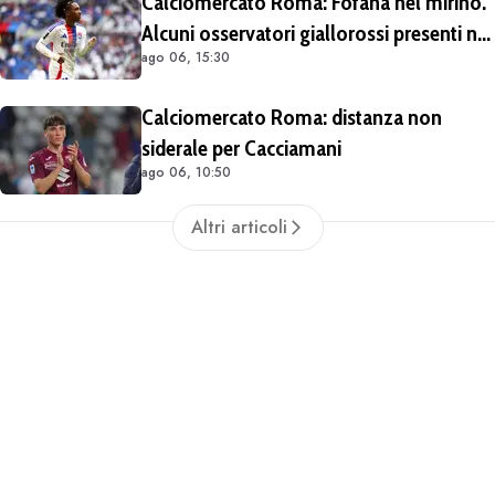
Calciomercato Roma: Fofana nel mirino.
Alcuni osservatori giallorossi presenti nel
ago 06, 15:30
match di Champions con il Lione
Calciomercato Roma: distanza non
siderale per Cacciamani
ago 06, 10:50
Altri articoli