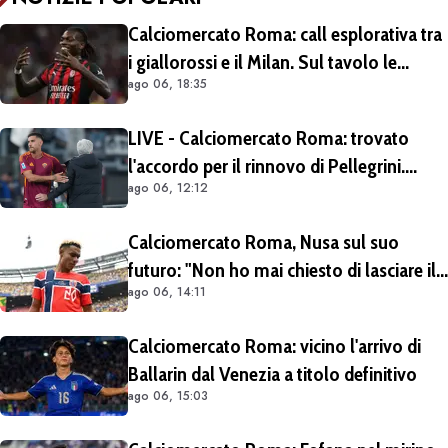
Calciomercato Roma: call esplorativa tra
i giallorossi e il Milan. Sul tavolo le
ago 06, 18:35
situazioni di Leao e Soulé
LIVE - Calciomercato Roma: trovato
l'accordo per il rinnovo di Pellegrini.
ago 06, 12:12
Prolungamento di un solo anno
Calciomercato Roma, Nusa sul suo
futuro: "Non ho mai chiesto di lasciare il
ago 06, 14:11
Lipsia". Giallorossi ancora al lavoro
sull'operazione
Calciomercato Roma: vicino l'arrivo di
Ballarin dal Venezia a titolo definitivo
ago 06, 15:03