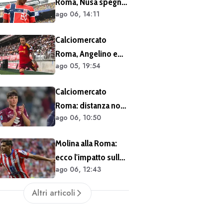
Roma, Nusa spegne
un solo anno
ago 06, 14:11
le voci sul futuro:
"Non ho mai chiesto
Calciomercato
di lasciare il Lipsia. I
Roma, Angelino e
media possono
ago 05, 19:54
Kumbulla salutano:
scrivere quello che
doppia cessione in
vogliono"
Calciomercato
Spagna
Roma: distanza non
ago 06, 10:50
siderale per
Cacciamani
Molina alla Roma:
ecco l'impatto sulle
ago 06, 12:43
casse del club
Altri articoli