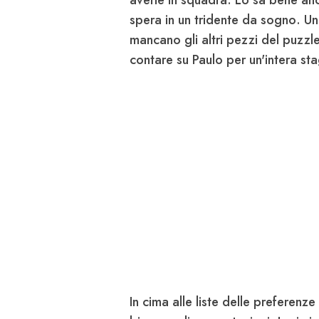
averle in squadra. Lo sa bene an
spera in un
tridente da sogno
. Un
mancano gli altri pezzi del puzzl
contare su Paulo per un'intera st
In cima alle liste delle preferenze