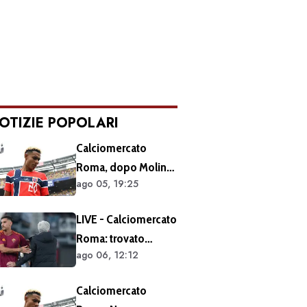
OTIZIE POPOLARI
Calciomercato
Roma, dopo Molina
ago 05, 19:25
si accelera sugli
esterni: ecco i
LIVE - Calciomercato
prossimi obiettivi
Roma: trovato
ago 06, 12:12
l'accordo per il
rinnovo di Pellegrini.
Calciomercato
Prolungamento di