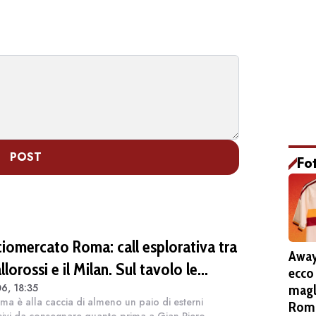
POST
Fo
ciomercato Roma: call esplorativa tra
Away
allorossi e il Milan. Sul tavolo le
ecco
6, 18:35
magl
uazioni di Leao e Soulé
ma è alla caccia di almeno un paio di esterni
Roma