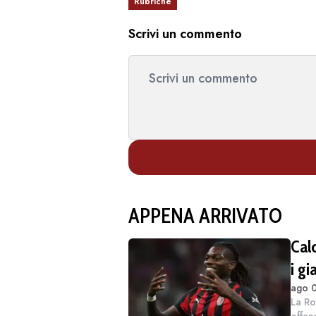
Rubriche
Scrivi un commento
APPENA ARRIVATO
Cal
i gi
ago 0
sit
La Ro