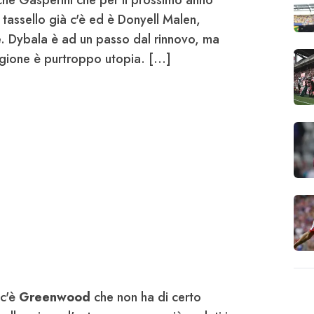
che Gasperini che per il prossimo anno
 tassello già c'è ed è Donyell Malen,
e. Dybala è ad un passo dal rinnovo, ma
agione è purtroppo utopia. [...]
 c'è
Greenwood
che non ha di certo