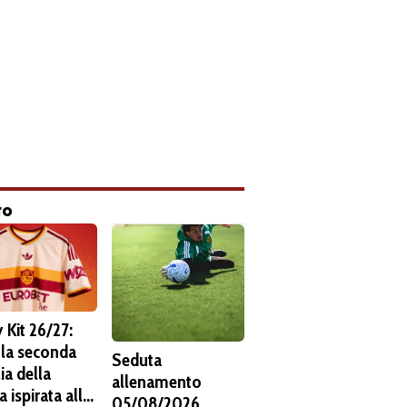
to
 Kit 26/27:
 la seconda
Seduta
ia della
allenamento
 ispirata alla
05/08/2026.