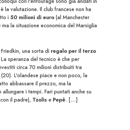
colloqui con l'entourage sono già andati in
è la valutazione. Il club francese non ha
tto i
50 milioni di euro
(al Manchester
) ma la situazione economica del Marsiglia
 Friedkin, una sorta di
regalo per il terzo
 La speranza del tecnico è che per
estiti circa 70 milioni distribuiti tra
(20). L'olandese piace e non poco, la
tto abbassare il prezzo, ma la
allungare i tempi. Fari puntati anche su
 con il padre),
Tzolis
e
Pepê
. [...]