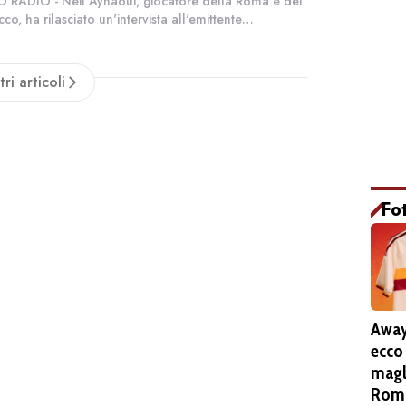
 RADIO - Neil Aynaoui, giocatore della Roma e del
co, ha rilasciato un'intervista all'emittente
fonica dal ritiro giallorosso. Ecco le parole del
no della Roma: "Sto bene e sono co...
tri articoli
Fo
Away
ecco
magl
Roma