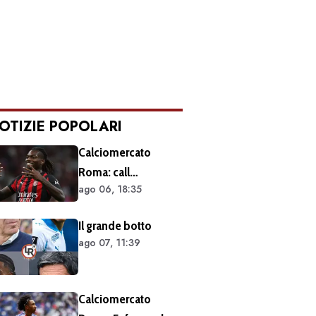
OTIZIE POPOLARI
Calciomercato
Roma: call
ago 06, 18:35
esplorativa tra i
giallorossi e il Milan.
Il grande botto
Sul tavolo le
ago 07, 11:39
situazioni di Leao e
Soulé
Calciomercato