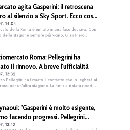
ercato agita Gasperini: il retroscena
ro al silenzio a Sky Sport. Ecco cosa
7, 14:04
merso dal meeting con la proprietà
rcato della Roma è entrato in una fase decisiva. Con
zio della stagione sempre più vicino, Gian Piero
rini attende dei rinforzi importanti per completare
osa, come a sua detta, att...
ciomercato Roma: Pellegrini ha
ato il rinnovo. A breve l'ufficialità
7, 13:32
zo Pellegrini ha firmato il contratto che lo legherà ai
rossi per un'altra stagione. La notizia è stata riportata
anluca Di Marzio sul proprio sito ufficiale. A breve il
vo annual...
Aynaoui: "Gasperini è molto esigente,
amo facendo progressi. Pellegrini
7, 13:12
ta il meglio"