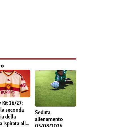
to
 Kit 26/27:
 la seconda
Seduta
ia della
allenamento
 ispirata alla
05/08/2026.