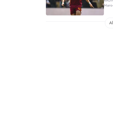
RADIO
Maroc
radio
media
Al