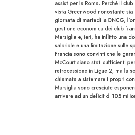
assist per la Roma. Perché il clu
vista Greenwood nonostante sia i
giornata di martedì la DNCG, l'org
gestione economica dei club franc
Marsiglia e, ieri, ha inflitto una 
salariale e una limitazione sulle s
Francia sono convinti che le garan
McCourt siano stati sufficienti pe
retrocessione in Ligue 2
, ma la s
chiamata a sistemare i propri co
Marsiglia sono cresciute esponenz
arrivare ad un deficit di 105 mil