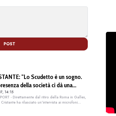
POST
STANTE: "Lo Scudetto è un sogno.
presenza della società ci dà una
7, 14:15
nta anche sul mercato"
PORT - Direttamente dal ritiro della Roma in Galles,
Cristante ha rilasciato un'intervista ai microfoni
emittente televisiva. Il centrocampista si è soffermato
 stagione che prend...