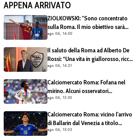
APPENA ARRIVATO
ZIOLKOWSKI: "Sono concentrato
sulla Roma. Il mio obiettivo sarà
ago 06, 16:50
giocare il più possibile. La
Champions? Un'emozione unica"
Il saluto della Roma ad Alberto De
Rossi: “Una vita in giallorosso, ricca
ago 06, 16:21
di successi. Grazie, Alberto”
Calciomercato Roma: Fofana nel
mirino. Alcuni osservatori
ago 06, 15:30
giallorossi presenti nel match di
Champions con il Lione
Calciomercato Roma: vicino l'arrivo
di Ballarin dal Venezia a titolo
ago 06, 15:03
definitivo