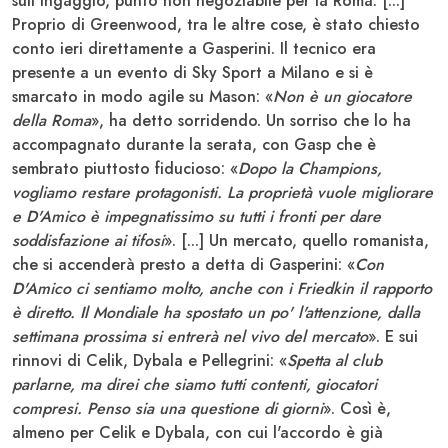
sull'ingaggio, punto non negoziabile per la Roma. [...]
Proprio di Greenwood, tra le altre cose, è stato chiesto
conto ieri direttamente a
Gasperini
. Il tecnico era
presente a un evento di Sky Sport a Milano e si è
smarcato in modo agile su Mason: «
Non è un giocatore
della Roma
», ha detto sorridendo. Un sorriso che lo ha
accompagnato durante la serata, con Gasp che è
sembrato piuttosto fiducioso: «
Dopo la Champions,
vogliamo restare protagonisti. La proprietà vuole migliorare
e D'Amico è impegnatissimo su tutti i fronti per dare
soddisfazione ai tifosi
». [...] Un mercato, quello romanista,
che si accenderà presto a detta di Gasperini: «
Con
D'Amico ci sentiamo molto, anche con i Friedkin il rapporto
è diretto. Il Mondiale ha spostato un po' l'attenzione, dalla
settimana prossima si entrerà nel vivo del mercato
». E sui
rinnovi di
Celik, Dybala e Pellegrini
: «
Spetta al club
parlarne, ma direi che siamo tutti contenti, giocatori
compresi. Penso sia una questione di giorni
». Così è,
almeno per
Celik
e
Dybala
, con cui l'accordo è già