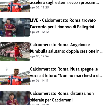
accelera sugli esterni: ecco i prossimi
ago 05, 19:25
obiettivi
LIVE - Calciomercato Roma: trovato
l'accordo per il rinnovo di Pellegrini.
ago 06, 12:12
Prolungamento di un solo anno
Calciomercato Roma, Angelino e
Kumbulla salutano: doppia cessione in
ago 05, 19:54
Spagna
Calciomercato Roma, Nusa spegne le
voci sul futuro: "Non ho mai chiesto di
ago 06, 14:11
lasciare il Lipsia. I media possono scrivere
quello che vogliono"
Calciomercato Roma: distanza non
siderale per Cacciamani