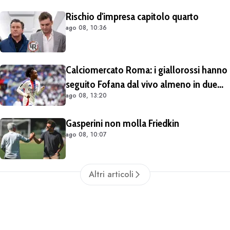
Rischio d'impresa capitolo quarto
ago 08, 10:36
Calciomercato Roma: i giallorossi hanno
seguito Fofana dal vivo almeno in due
ago 08, 13:20
occasioni. Costa 40/45 milioni
Gasperini non molla Friedkin
ago 08, 10:07
Altri articoli