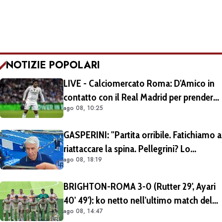
NOTIZIE POPOLARI
LIVE - Calciomercato Roma: D'Amico in
contatto con il Real Madrid per prendere
ago 08, 10:25
Endrick in prestito con diritto di riscatto.
Mezza Premier League sul brasiliano
GASPERINI: "Partita orribile. Fatichiamo a
riattaccare la spina. Pellegrini? Lo
ago 08, 18:19
rivedremo in campo tra un mese.
Cessioni? Chiedete al CEO"
BRIGHTON-ROMA 3-0 (Rutter 29', Ayari
40' 49'): ko netto nell'ultimo match del
ago 08, 14:47
tour britannico (FOTO e VIDEO)