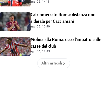
ago 06, 14:11
lasciare il Lipsia. I media possono scrivere
quello che vogliono"
Calciomercato Roma: distanza non
siderale per Cacciamani
ago 06, 10:50
Molina alla Roma: ecco l'impatto sulle
casse del club
ago 06, 12:43
Altri articoli