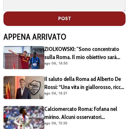
POST
APPENA ARRIVATO
ZIOLKOWSKI: "Sono concentrato
sulla Roma. Il mio obiettivo sarà
ago 06, 16:50
giocare il più possibile. La
Champions? Un'emozione unica"
Il saluto della Roma ad Alberto De
Rossi: “Una vita in giallorosso, ricca
ago 06, 16:21
di successi. Grazie, Alberto”
Calciomercato Roma: Fofana nel
mirino. Alcuni osservatori
ago 06, 15:30
giallorossi presenti nel match di