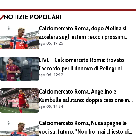
NOTIZIE POPOLARI
Calciomercato Roma, dopo Molina si
accelera sugli esterni: ecco i prossimi
ago 05, 19:25
obiettivi
LIVE - Calciomercato Roma: trovato
l'accordo per il rinnovo di Pellegrini.
ago 06, 12:12
Prolungamento di un solo anno
Calciomercato Roma, Angelino e
Kumbulla salutano: doppia cessione in
ago 05, 19:54
Spagna
Calciomercato Roma, Nusa spegne le
voci sul futuro: "Non ho mai chiesto di