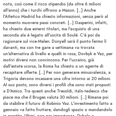
noto, così come il ricco stipendio (da oltre 6 milioni
all'anno) che i turchi offrono a Mason. [...] Anche
l'Atletico Madrid ha chiesto informazioni, senza però al
momento muovere passi concreti. [...]
Gasperini
, infatti,
ha chiesto due esterni titolari, ma l'acquisto di una
seconda ala è legato all'uscita di Soulé. C'è poi da
ragionare sul vice-
Malen
. Donyell sarà il punto fermo lì
davanti, ma con tre gare a settimana va trovata
un'alternativa di livello e quelli in rosa,
Dovbyk
e
Vaz
, per
motivi diversi non convincono. Per l'ucraino, già
dall'estate scorsa, la Roma ha chiesto a un agente di
recapitare offerte. [...] Per non generare minusvalenza, a
Trigoria devono incassare una cifra intorno ai 20 milioni.
Al suo posto, sono diversi i profili che sono stati proposti
a D'Amico. Tra questi anche
Tresoldi
, italo-tedesco che
piace ma che il Bruges valuta 30 milioni. [...] Rimane poi
da stabilire il futuro di
Robinio Vaz
. L'investimento fatto a
gennaio va fatto fruttare, dandogli spazio o mandandolo
in prestito. Ultimi, non per importanza,
Dybala
e