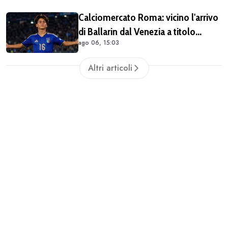
Champions con il Lione
Calciomercato Roma: vicino l'arrivo
di Ballarin dal Venezia a titolo
ago 06, 15:03
definitivo
Altri articoli